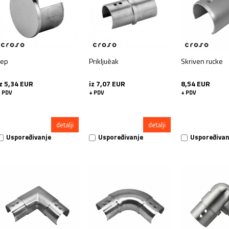
čep
Prikljuèak
Skriven rucke
iz 5,34 EUR
iz 7,07 EUR
8,54 EUR
 PDV
+ PDV
+ PDV
detalji
detalji
Uspoređivanje
Uspoređivanje
Uspoređivan