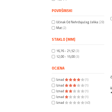
POVRŠINSKI
Učinak Od Nehrđajućeg čelika
(28)
Mat
(2)
STAKLO [MM]
16,76 - 21,52
(3)
12,00 - 15,00
(3)
OCJENA
Iznad
(1)
Iznad
(1)
Iznad
(1)
+
Iznad
(1)
Iznad
(40)