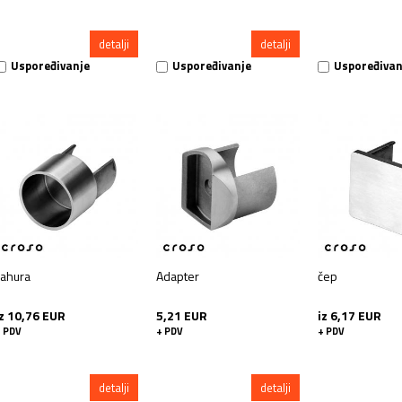
detalji
detalji
Uspoređivanje
Uspoređivanje
Uspoređivan
čahura
Adapter
čep
iz 10,76 EUR
5,21 EUR
iz 6,17 EUR
 PDV
+ PDV
+ PDV
detalji
detalji