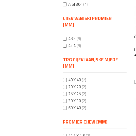
AISI 304
(4)
CIJEV VANJSKI PROMJER
[MM]
48.3
(9)
42.4
(9)
+
TRG CIJEVI VANJSKE MJERE
[MM]
40 X 40
(7)
20 X 20
(2)
25 X 25
(2)
30 X 30
(2)
60 X 40
(2)
PROMJER CIJEVI [MM]
42,4 X 1,5
(2)