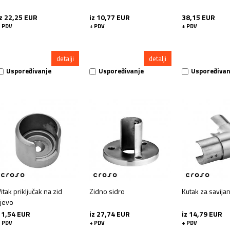
iz 22,25 EUR
iz 10,77 EUR
38,15 EUR
 PDV
+ PDV
+ PDV
detalji
detalji
Uspoređivanje
Uspoređivanje
Uspoređivan
itak priključak na zid
Zidno sidro
Kutak za savija
ijevo
11,54 EUR
iz 27,74 EUR
iz 14,79 EUR
 PDV
+ PDV
+ PDV