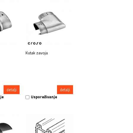
Kutak zavoja
detalji
detalji
je
Uspoređivanje