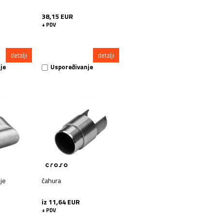
38,15 EUR
+ PDV
detalji
detalji
je
Uspoređivanje
nje
čahura
iz 11,64 EUR
+ PDV