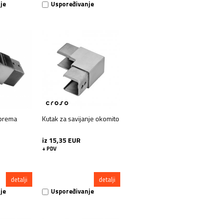
je
Uspoređivanje
 prema
Kutak za savijanje okomito
iz 15,35 EUR
+ PDV
detalji
detalji
je
Uspoređivanje