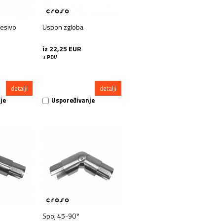
esivo
Uspon zgloba
iz 22,25 EUR
+ PDV
detalji
detalji
je
Uspoređivanje
Spoj 45-90°