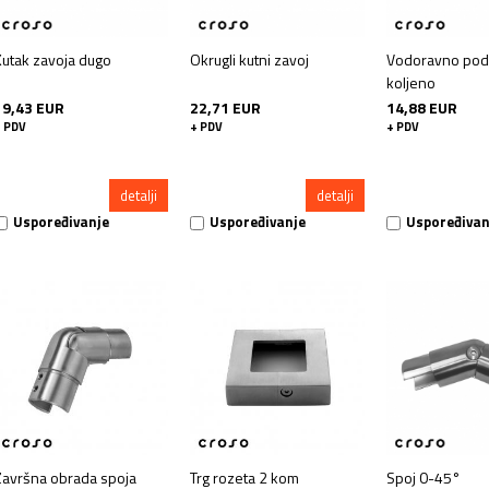
Kutak zavoja dugo
Okrugli kutni zavoj
Vodoravno pod
koljeno
19,43 EUR
22,71 EUR
14,88 EUR
 PDV
+ PDV
+ PDV
detalji
detalji
Uspoređivanje
Uspoređivanje
Uspoređivan
Završna obrada spoja
Trg rozeta 2 kom
Spoj 0-45°