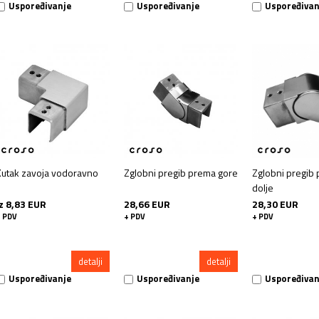
Uspoređivanje
Uspoređivanje
Uspoređivan
Kutak zavoja vodoravno
Zglobni pregib prema gore
Zglobni pregib
dolje
iz 8,83 EUR
28,66 EUR
28,30 EUR
 PDV
+ PDV
+ PDV
detalji
detalji
Uspoređivanje
Uspoređivanje
Uspoređivan