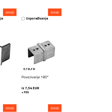
detalji
detalji
je
Uspoređivanje
Povezivanje 180°
iz 7,54 EUR
+ PDV
detalji
detalji