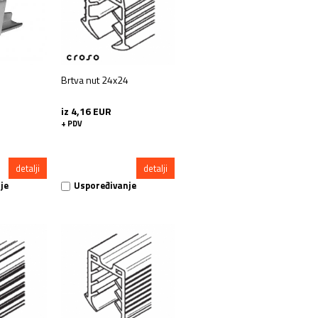
Brtva nut 24x24
iz 4,16 EUR
+ PDV
detalji
detalji
je
Uspoređivanje