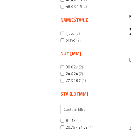
48,3 X 1,5
(2)
NAMJEŠTANJE
lijevo
(2)
+
pravo
(2)
NUT [MM]
30 X 27
(2)
24 X 24
(2)
27 X 18,7
(1)
STAKLO [MM]
8 - 13
(2)
20,76 - 21,52
(1)