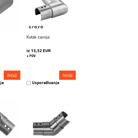
Kutak zavoja
iz 13,32 EUR
+ PDV
detalji
detalji
je
Uspoređivanje