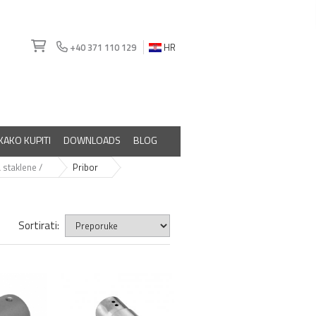
+40 371 110 129
HR
KAKO KUPITI
DOWNLOADS
BLOG
 staklene /
Pribor
Sortirati: