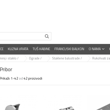
CE
KLIZNA VRATA
TUŠ KABINE
FRANCUSKI BALKON
O NAMA
inij i staklo /
Ograde /
Staklene balustrade /
Rukohvati za
Pribor
Prikaži:
1-
42
od
42
proizvodi