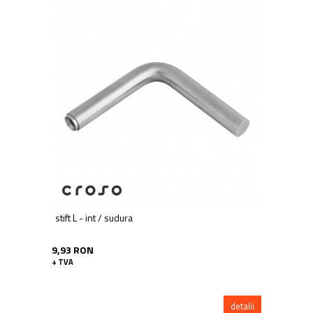
stift L - int / sudura
9,93 RON
+ TVA
detalii