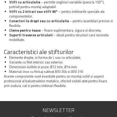
Stift cu articulatie
– permite unghiuri variabile (pana la 150°),
potrivit pentru montaj adaptabil.
Stift cu 2 intrari sau stift 90°
– pentru imbinarile speciale ale
componentelor.
Conectori la drept sau cu articulatie
– pentru asamblari precise si
flexibile.
Cleme pentru teava
– fixare suplimentara, sigura si discreta.
Suporti traverse articulati
– ideali pentru structuri care necesita
mobilitate.
Caracteristici ale stifturilor
Elemente drepte, in forma de L sau cu articulatie.
Variante cu filet interior sau exterior.
Dimensiuni vizibile in poze: Ø12 mm, Ø14 mm.
Material: inox cu finisaj satinat AISI 304 si AISI 316
Aceste componente sunt esentiale pentru un montaj solid si aspect
profesional al balustradelor metalice, oferind solutii atat pentru fixare
prin sudura, cat si pentru imbinari flexibile.
NEWSLETTER