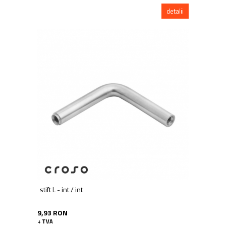
detalii
stift L - int / int
9,93 RON
+ TVA