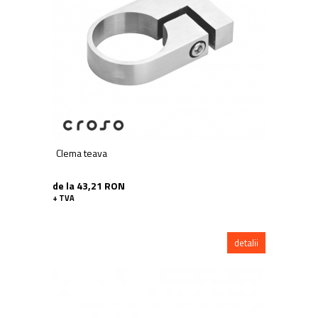
Balustrada inox / metalica
Ancore - Flanse - Placute
Fitting-uri balustrada inox
Bile - sfere
Cabluri si accesorii balustrada inox
Capace - dopuri capat teava
Capace mascare
Woodline
Clema teava
Porti
Montanti echipati balustrada inox
de la 43,21 RON
Sisteme tabla perforata
+ TVA
Stifturi - Placute suport pentru
balustrada inox
detalii
Suport mana curenta balustrada inox
Suporturi traverse/garzi
Suruburi - Adezivi - Chimicale
Tevi si bare