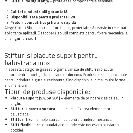
Stifturi de siguranță
– protejează componentele sensibile
Calitate industrială garantată
Disponibilitate pentru proiecte B2B
Prețuri competitive și livrare rapidă
Alege Croso Shop pentru stifturi fiabile, proiectate să reziste în cele mai
solicitante aplicații. Descoperă soluții complete pentru fixare mecanică la
un singur furnizor!
Stifturi si placute suport pentru
balustrada inox
In aceasta categorie gasesti o gama variata de stifturi si placute
suport pentru montajul balustradelor din inox. Produsele sunt concepute
pentru prindere sigura si rezistenta, fiind disponibile in mai multe forme
si dimensiuni.
Tipuri de produse disponibile:
Placute suport (SA, SA 90°)
– elemente de prindere clasice sau in
unghi.
Stifturi L pentru sudura
– utilizate la fixarea elementelor de
balustrada.
Stifturi fixe
– simple sau cu filet, pentru prindere mecanica.
Stift flexibil
– recomandat acolo unde este necesara ajustarea
pozitiei.