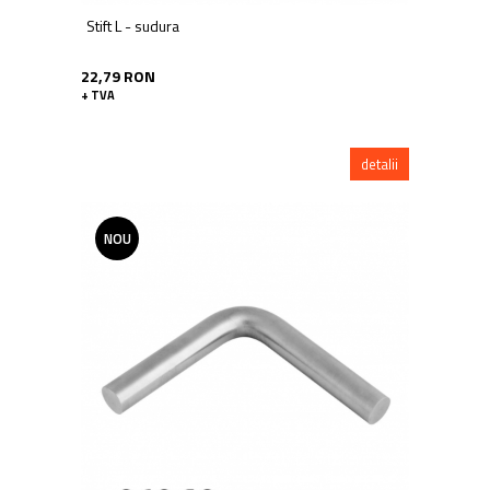
Stift L - sudura
22,79 RON
+ TVA
detalii
NOU