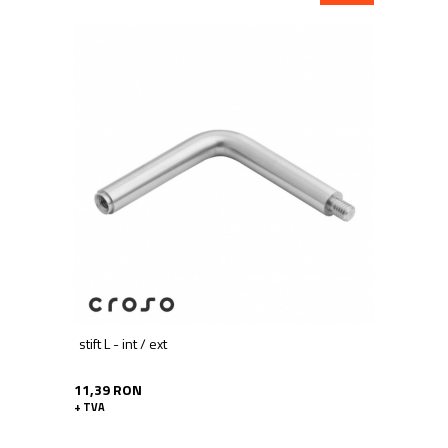
stift L - int / ext
11,39 RON
+ TVA