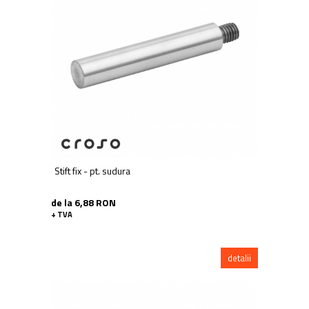
Stift fix - pt. sudura
de la 6,88 RON
+ TVA
detalii