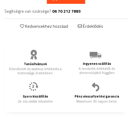
Segítségre van szüksége?
06 70 212 7883
Kedvencekhez hozzáad
Érdeklődés
Ingyenes szállítás
Tanúsítványok
A rendelés értékétől és
Ellenőrzött és statikus értékelés a
dimenziójától függően
biztonsága érdekében
Gyors kiszállítás
Pénz visszafizetési garancia
24 óra raktár készletre
Maximum 30 napon belül.