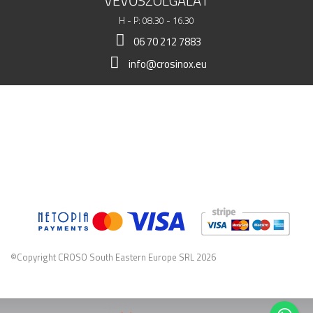
VEVŐSZOLGÁLAT
H - P: 08.30 - 16.30
06 70 212 7883
info@crosinox.eu
BOLTOM
ÜGYFELEK
KERESKEDELMI ADATOK
©Copyright CROSO South Eastern Europe SRL 2026