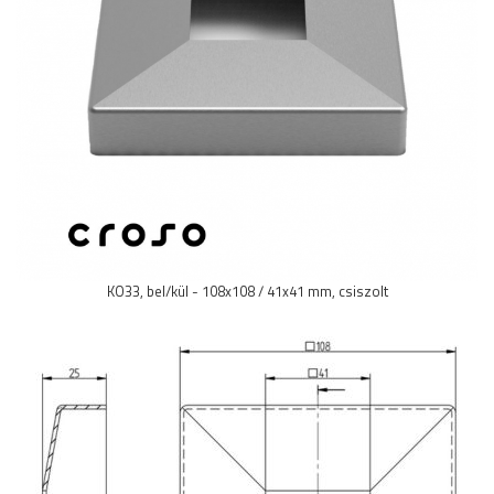
Talpak
Idomok
Golyók - gömbök
Sodrony és kiegészítők
Végdugók
Rozetták - takarók
Woodline
Kaputehnika
Csavarok - Dübelek - Ragasztók -
Vegyszerek
Csövek - Zártszelvények -
KO33, bel/kül - 108x108 / 41x41 mm, csiszolt
Tömöranyagok
Felszerelt korlátoszlopok
Kapaszkodótartók
Menetes szárak - Kapaszkodótartók
Perforált lemez kiegészítők
Pálca tartó