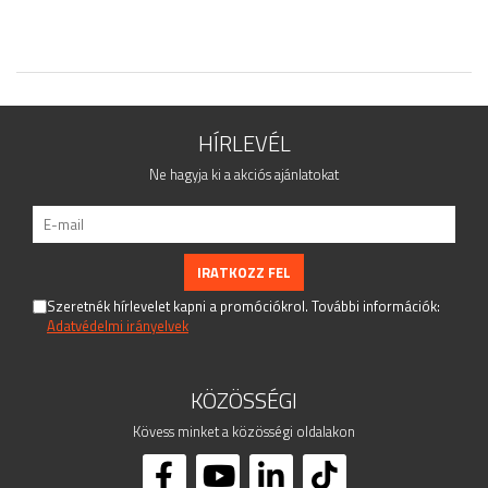
Talpak
Idomok
Golyók - gömbök
Sodrony és kiegészítők
Végdugók
HÍRLEVÉL
Rozetták - takarók
Woodline
Ne hagyja ki a akciós ajánlatokat
Kaputehnika
Csavarok - Dübelek - Ragasztók -
Vegyszerek
Csövek - Zártszelvények -
Tömöranyagok
Szeretnék hírlevelet kapni a promóciókrol. További információk:
Adatvédelmi irányelvek
Felszerelt korlátoszlopok
Kapaszkodótartók
Menetes szárak - Kapaszkodótartók
KÖZÖSSÉGI
Perforált lemez kiegészítők
Kövess minket a közösségi oldalakon
Pálca tartó