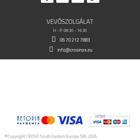
VEVŐSZOLGÁLAT
H - P: 08.30 - 16.30
06 70 212 7883
info@crosinox.eu
BOLTOM
ÜGYFELEK
KERESKEDELMI ADATOK
©Copyright CROSO South Eastern Europe SRL 2026