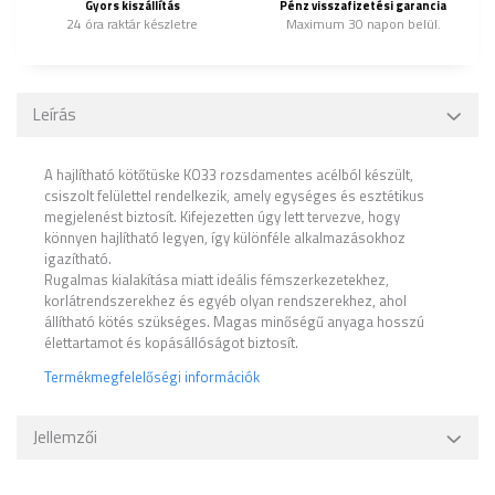
Gyors kiszállítás
Pénz visszafizetési garancia
24 óra raktár készletre
Maximum 30 napon belül.
Leírás
A hajlítható kötőtüske KO33 rozsdamentes acélból készült,
csiszolt felülettel rendelkezik, amely egységes és esztétikus
megjelenést biztosít. Kifejezetten úgy lett tervezve, hogy
könnyen hajlítható legyen, így különféle alkalmazásokhoz
igazítható.
Rugalmas kialakítása miatt ideális fémszerkezetekhez,
korlátrendszerekhez és egyéb olyan rendszerekhez, ahol
állítható kötés szükséges. Magas minőségű anyaga hosszú
élettartamot és kopásállóságot biztosít.
Termékmegfelelőségi információk
Jellemzői