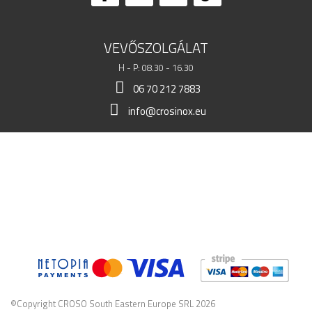
VEVŐSZOLGÁLAT
H - P: 08.30 - 16.30
06 70 212 7883
info@crosinox.eu
BOLTOM
ÜGYFELEK
KERESKEDELMI ADATOK
©Copyright CROSO South Eastern Europe SRL 2026