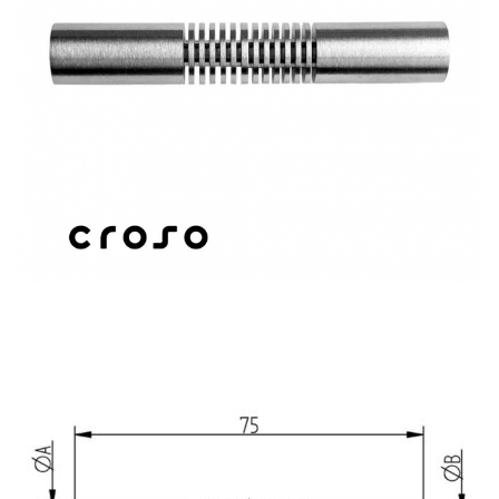
Talpak
Idomok
Golyók - gömbök
Sodrony és kiegészítők
Végdugók
Rozetták - takarók
Woodline
Kaputehnika
Csavarok - Dübelek - Ragasztók -
Vegyszerek
Csövek - Zártszelvények -
Tömöranyagok
Felszerelt korlátoszlopok
Kapaszkodótartók
Menetes szárak - Kapaszkodótartók
Perforált lemez kiegészítők
Pálca tartó