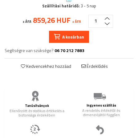
Szállítási határidő:
3 - 5 nap
859,26 HUF
+ ÁFA
+ ÁFA
A kosárban
Segítségre van szüksége?
06 70 212 7883
Kedvencekhez hozzáad
Érdeklődés
Ingyenes szállítás
Tanúsítványok
A rendelés értékétől és
Ellenőrzött és statikus értékelés a
dimenziójától függően
biztonsága érdekében