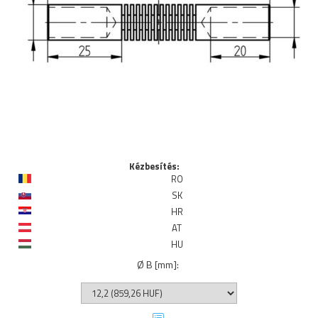
Kézbesítés:
RO
SK
HR
AT
HU
Ø B [mm]
: