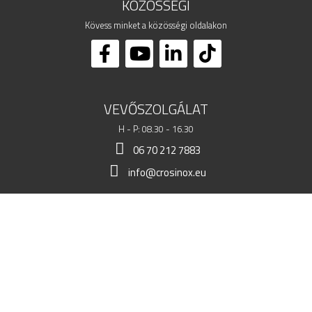
KÖZÖSSÉGI
Kövess minket a közösségi oldalakon
VEVŐSZOLGÁLAT
H - P: 08.30 - 16.30
06 70 212 7883
info@crosinox.eu
BOLTOM
ÜGYFELEK
KERESKEDELMI ADATOK