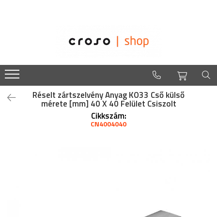
Korlátrendszerek
Rolunk
Üvegkorlátok
Easysteel
Edelstar
NinjaOszlopok
croso
Üvegbefogató sínek
Üvegrögzítők
Réselt zártszelvény Anyag KO33 Cső külső
mérete [mm] 40 X 40 Felület Csiszolt
Bemutató táskák
Cikkszám:
Csavarok - Dübelek - Ragasztók -
CN4004040
Vegyszerek
Felszerelt korlátoszlopok
Függőleges üveg tartókonzoll - Spigot
Kapaszkodótartók
Pontrögzítők
Réselt / nuttos csövek
Rozsdamentes / fém korlátok