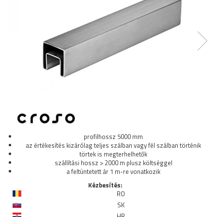
Talpak
Idomok
Golyók - gömbök
Sodrony és kiegészítők
Végdugók
Rozetták - takarók
Woodline
Kaputehnika
Csavarok - Dübelek - Ragasztók -
Vegyszerek
Csövek - Zártszelvények -
Tömöranyagok
profilhossz 5000 mm
az értékesítés kizárólag teljes szálban vagy fél szálban történik
Felszerelt korlátoszlopok
törtek is megterhelhetők
Kapaszkodótartók
szállítási hossz > 2000 m plusz költséggel
Menetes szárak - Kapaszkodótartók
a feltüntetett ár 1 m-re vonatkozik
Perforált lemez kiegészítők
Kézbesítés:
RO
Pálca tartó
SK
HR