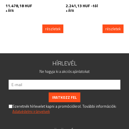
11.478,18 HUF
2.241,13 HUF -tól
5
+ ÁFA
+ ÁFA
+
részletek
részletek
HÍRLEVÉL
Ne hagyja ki a akciós ajánlatokat
Szeretnék hírlevelet kapni a promóciókrol. További információk:
Adatvédelmi irányelvek