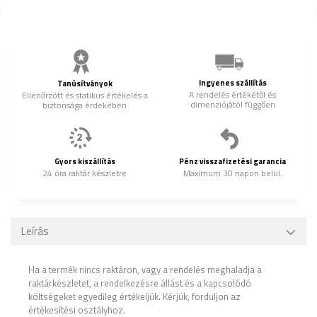
Ingyenes szállítás
Tanúsítványok
A rendelés értékétől és
Ellenőrzött és statikus értékelés a
dimenziójától függően
biztonsága érdekében
Gyors kiszállítás
Pénz visszafizetési garancia
24 óra raktár készletre
Maximum 30 napon belül.
Leírás
Ha a termék nincs raktáron, vagy a rendelés meghaladja a
raktárkészletet, a rendelkezésre állást és a kapcsolódó
költségeket egyedileg értékeljük. Kérjük, forduljon az
értékesítési osztályhoz.