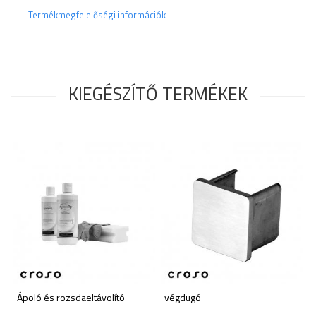
Termékmegfelelőségi információk
KIEGÉSZÍTŐ TERMÉKEK
Ápoló és rozsdaeltávolító
végdugó
D