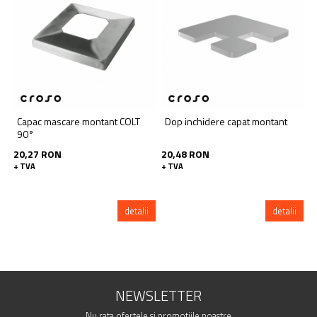
Capac mascare montant COLT
Dop inchidere capat montant
90°
20,27 RON
20,48 RON
1
+ TVA
+ TVA
+
detalii
detalii
NEWSLETTER
Nu rata ofertele si promotiile noastre