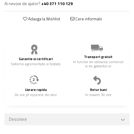
Ai nevoie de ajutor?
+40 371 110 129
Adauga la Wishlist
Cere informatii
Transport gratuit
Garantie si certificari
In functie de valoarea comenzii
Sisteme agrementate si testate
si de gabaritul ei
Livrare rapida
Retur bani
24 ore pt reperele din stoc
In maxim 30 zile
Descriere