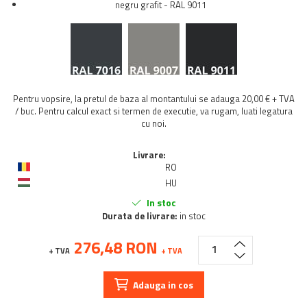
negru grafit - RAL 9011
Pentru vopsire, la pretul de baza al montantului se adauga 20,00 € + TVA
/ buc. Pentru calcul exact si termen de executie, va rugam, luati legatura
cu noi.
Livrare:
RO
HU
In stoc
Durata de livrare:
in stoc
276,48 RON
+ TVA
+ TVA
Adauga in cos