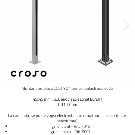
Balustrada inox / metalica
Ancore - Flanse - Placute
Fitting-uri balustrada inox
Bile - sfere
Cabluri si accesorii balustrada inox
Capace - dopuri capat teava
Capace mascare
Woodline
Porti
Montanti echipati balustrada inox
Sisteme tabla perforata
Montant pe placa COLT 90° pentru balustrada sticla
Stifturi - Placute suport pentru
balustrada inox
49x49 mm, ALU, anodizat/satinat E6/EV1
Suport mana curenta balustrada inox
h 1100 mm
Suporturi traverse/garzi
La comanda, se poate vopsi electrostatic in urmatoarele culori (mate,
Suruburi - Adezivi - Chimicale
netexturate):
gri antracit - RAL 7016
Tevi si bare
gri aluminiu - RAL 9007