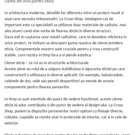
Cleme din inox pentru sticla
In arhitectura moderna, detaliile fac diferenta intre un proiect reusit si
unul care necesita imbunatatiri. La Croso Shop, intelegem cat de
important este ca specialistii sa utilizeze doar materiale de calitate, mai
ales atunci cand vine vorba de fixarea sticlei in diverse structuri.
Daca esti in cautarea unor solutii calitative, care isi dovedesc eficienta in
orice proiect, te invitam sa descoperi gama noastra de cleme prindere
sticla. Componentele noastre sunt cruciale pentru a crea constructii
stabile, care rezista in timp fara a-si pierde estetica.
Cleme sticla – ce rol au in structurile arhitecturale
Aceste piese au rolul de a asigura stabilitatea si siguranta sticlei pe care
constructorii o utilizeaza in diverse aplicatii. De exemplu, balustradele,
cabinele de dus, usile sau peretii despartitori au nevoie de aceste
componente pentru fixarea panourilor.
In timp ce sunt esentiale din punct de vedere functional, aceste cleme
sticla isi aduc contributia si din punct de vedere al design-ului. La Croso
Shop, punem la dispozitia partenerilor nostri optiuni cu finisaje diverse,
robuste, capabile sa reziste atat in proiectele de interior, cat si in cele de
exterior.