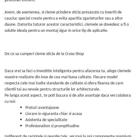
gestionat eficient.
Avem, de asemenea, si cleme prindere sticla prevazute cu insertii de
cauciuc special create pentru a evita aparitia zgarieturilor sau a altor
daune. Datorita tuturor acestor caracteristici, clemele se dovedesc a fi o
solutie ideala pentru un montaj sigur in orice tip de aplicatie.
De ce sa cumperi cleme sticla de la Croso Shop
Daca vrei sa faci o investitie inteligenta pentru afacerea ta, alege clemele
noastre realizate din inox de cea mai buna calitate. Fiecare model
respecta cele mai inalte standarde de calitate si ofera fixarea de care
clientii tai au nevoie pentru structurile lor arhitecturale.
Pe langa acest aspect, te poti bucura si de alte avantaje daca vei colabora
cu noi
:
Preturi avantajoase
Livrare in siguranta chiar si acasa
Asistenta de specialitate
Profesionalism si promptitudine
Indiferent de cerintele si nevoile tale, vei gasi la noi componente premium