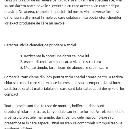
Fiind un furnizor de incredere pentru foarte multe firme specializate, vrem
sa satisfacem toate nevoile si cerintele cu care acestea vin catre echipa
noastra. De aceea, clemele din portofoliul nostru vin in diverse forme si
dimensiuni astfel incat firmele cu care colaboram sa poata oferi clientilor
lor exact produsele de care au nevoie.
Caracteristicile clemelor de prindere a sticlei
Rezistenta la coroziune datorita inoxului
Aspect discret care nu incarca vizual o structura
Montaj simplu, fara riscuri de alunecare sau miscare
Comercializam cleme din inox pentru sticla special create pentru a rezista
chiar si in medii care sunt expuse la umezeala sau intemperii. Acest lucru
se datoreaza atat materialului din care sunt fabricate, cat si design-ului lor
compact.
Toate piesele sunt foarte usor de montat, indiferent daca sunt
dreptunghiulare, patrate, tangentiale sau in alte forme. Astfel, sunt ideale
si pentru proiectele mai simple, dar si pentru cele mai complexe sau
pretentioase in care aspectul final nu trebuie compromis si timpul trebuie