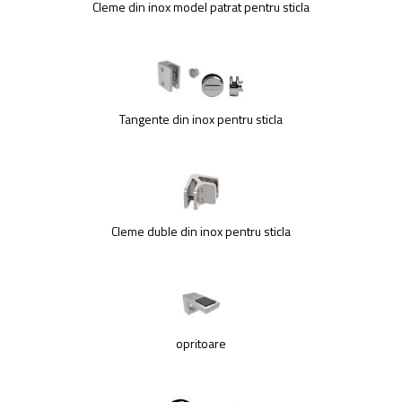
Cleme din inox model patrat pentru sticla
Balustrada inox / metalica
Ancore - Flanse - Placute
Fitting-uri balustrada inox
Bile - sfere
Cabluri si accesorii balustrada inox
Tangente din inox pentru sticla
Capace - dopuri capat teava
Capace mascare
Woodline
Porti
Montanti echipati balustrada inox
Cleme duble din inox pentru sticla
Sisteme tabla perforata
Stifturi - Placute suport pentru
balustrada inox
Suport mana curenta balustrada inox
Suporturi traverse/garzi
opritoare
Suruburi - Adezivi - Chimicale
Tevi si bare