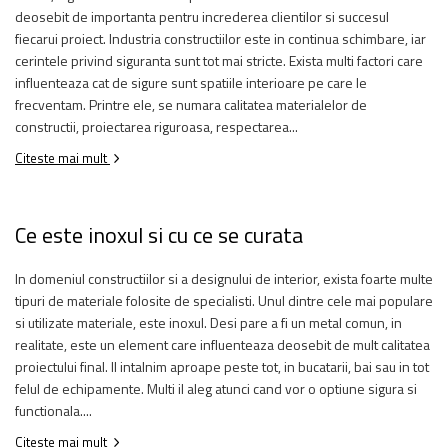
deosebit de importanta pentru increderea clientilor si succesul
fiecarui proiect. Industria constructiilor este in continua schimbare, iar
cerintele privind siguranta sunt tot mai stricte. Exista multi factori care
influenteaza cat de sigure sunt spatiile interioare pe care le
frecventam. Printre ele, se numara calitatea materialelor de
constructii, proiectarea riguroasa, respectarea...
Citeste mai mult
Ce este inoxul si cu ce se curata
In domeniul constructiilor si a designului de interior, exista foarte multe
tipuri de materiale folosite de specialisti. Unul dintre cele mai populare
si utilizate materiale, este inoxul. Desi pare a fi un metal comun, in
realitate, este un element care influenteaza deosebit de mult calitatea
proiectului final. Il intalnim aproape peste tot, in bucatarii, bai sau in tot
felul de echipamente. Multi il aleg atunci cand vor o optiune sigura si
functionala....
Citeste mai mult