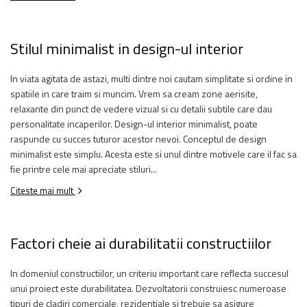
Stilul minimalist in design-ul interior
In viata agitata de astazi, multi dintre noi cautam simplitate si ordine in
spatiile in care traim si muncim. Vrem sa cream zone aerisite,
relaxante din punct de vedere vizual si cu detalii subtile care dau
personalitate incaperilor. Design-ul interior minimalist, poate
raspunde cu succes tuturor acestor nevoi. Conceptul de design
minimalist este simplu. Acesta este si unul dintre motivele care il fac sa
fie printre cele mai apreciate stiluri...
Citeste mai mult
Factori cheie ai durabilitatii constructiilor
In domeniul constructiilor, un criteriu important care reflecta succesul
unui proiect este durabilitatea. Dezvoltatorii construiesc numeroase
tipuri de cladiri comerciale, rezidentiale si trebuie sa asigure