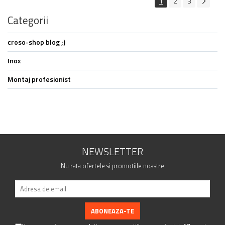
1
2
3
Categorii
croso-shop blog ;)
Inox
Montaj profesionist
NEWSLETTER
Nu rata ofertele si promotiile noastre