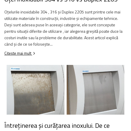
Balustrada inox / metalica
Oțelurile inoxidabile 304 , 316 și Duplex 2205 sunt printre cele mai
Ancore - Flanse - Placute
utilizate materiale în construcții, industrie și echipamente tehnice.
Fitting-uri balustrada inox
Deși sunt adesea puse în aceeași categorie, ele sunt concepute
Bile - sfere
pentru situații diferite de utilizare , iar alegerea greșită poate duce la
Cabluri si accesorii balustrada inox
costuri inutile sau la probleme de durabilitate. Acest articol explică
Capace - dopuri capat teava
când și de ce se folosește...
Capace mascare
Citeste mai mult
Woodline
Porti
Montanti echipati balustrada inox
Sisteme tabla perforata
Stifturi - Placute suport pentru
balustrada inox
Suport mana curenta balustrada inox
Suporturi traverse/garzi
Suruburi - Adezivi - Chimicale
Întreținerea și curățarea inoxului. De ce
Tevi si bare