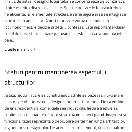
In ziua de astazi, designul locuintelor se concentreaza pe combinatia
dintre estetica discreta si utilitate. Spatiile pe care le folosim trebuie sa
fie eficiente, iar elementele structurale sa fie sigure si sa se integreze
bine intr-un anumit loc. Atunci cand vine vorba de amenajarea
locuintelor, fiecare decizie si detaliu conteaza. Este important inclusiv
ce fel de bara stabilizatoare paravan dus este aleasa si montata intr-o
baie....
Citeste mai mult
Sfaturi pentru mentinerea aspectului
structurilor
Astazi, modul in care se construiesc cladirile se bazeaza intr-o mare
masura pe obtinerea unui design modern si functional. Fie ca vorbim
de una rezidentiala, comerciala sau industriala, fiecare trebuie sa
contina spatii impartite eficient si sa aiba un aspect placut. Imaginea si
functionalitatea reprezinta o peocupare pe termen lung a arhitectilor,
inginerilor si designerilor. De aceea, fiecare element, de la un balcon