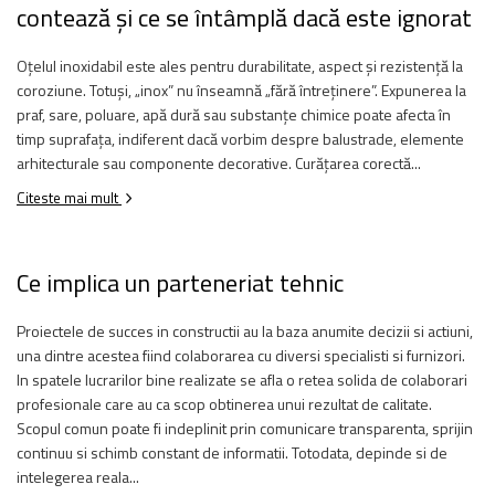
contează și ce se întâmplă dacă este ignorat
Oțelul inoxidabil este ales pentru durabilitate, aspect și rezistență la
coroziune. Totuși, „inox” nu înseamnă „fără întreținere”. Expunerea la
praf, sare, poluare, apă dură sau substanțe chimice poate afecta în
timp suprafața, indiferent dacă vorbim despre balustrade, elemente
arhitecturale sau componente decorative. Curățarea corectă...
Citeste mai mult
Ce implica un parteneriat tehnic
Proiectele de succes in constructii au la baza anumite decizii si actiuni,
una dintre acestea fiind colaborarea cu diversi specialisti si furnizori.
In spatele lucrarilor bine realizate se afla o retea solida de colaborari
profesionale care au ca scop obtinerea unui rezultat de calitate.
Scopul comun poate fi indeplinit prin comunicare transparenta, sprijin
continuu si schimb constant de informatii. Totodata, depinde si de
intelegerea reala...