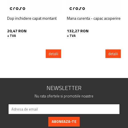
Dop inchidere capat montant
Mana curenta - capac acoperire
20,47 RON
132,27 RON
+ TVA
+ TVA
detalii
detalii
NEWSLETTER
Nu rata ofertele si promotiile noastre