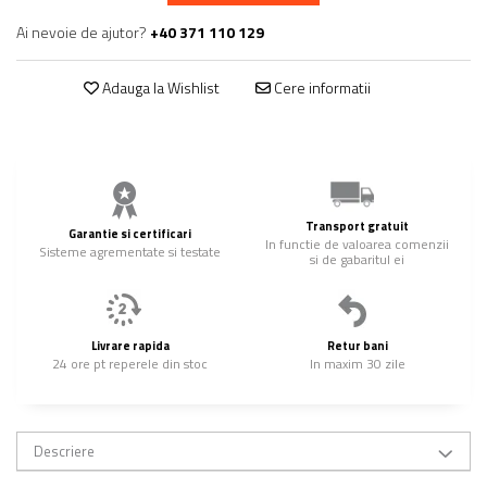
Ai nevoie de ajutor?
+40 371 110 129
Adauga la Wishlist
Cere informatii
Transport gratuit
Garantie si certificari
In functie de valoarea comenzii
Sisteme agrementate si testate
si de gabaritul ei
Livrare rapida
Retur bani
24 ore pt reperele din stoc
In maxim 30 zile
Descriere