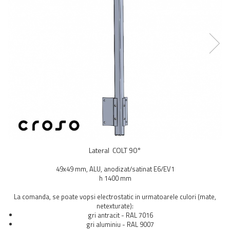
Balustrada inox / metalica
Ancore - Flanse - Placute
Fitting-uri balustrada inox
Bile - sfere
Cabluri si accesorii balustrada inox
Capace - dopuri capat teava
Capace mascare
Woodline
Porti
Montanti echipati balustrada inox
Sisteme tabla perforata
Lateral COLT 90°
Stifturi - Placute suport pentru
balustrada inox
49x49 mm, ALU, anodizat/satinat E6/EV1
Suport mana curenta balustrada inox
h 1400 mm
Suporturi traverse/garzi
La comanda, se poate vopsi electrostatic in urmatoarele culori (mate,
Suruburi - Adezivi - Chimicale
netexturate):
gri antracit - RAL 7016
Tevi si bare
gri aluminiu - RAL 9007