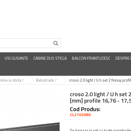
USI GLISANTE
CABINE DUS STICLA
BALCON FRANTUZESC
DESPRE
iniu si sticla /
Balustrade /
croso 2.0 light / U h set 2 finisaj prof
croso 2.0 light / U h set 2
[mm] profile 16,76 - 17,
Cod Produs:
CL2102080
Se livreaza in set cu toate garniturile