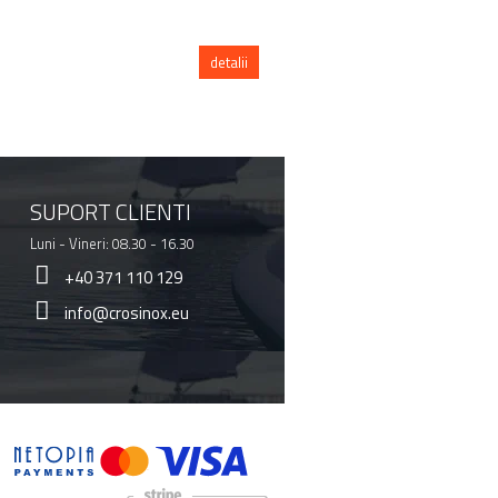
detalii
detal
SUPORT CLIENTI
Luni - Vineri: 08.30 - 16.30
+40 371 110 129
info@crosinox.eu