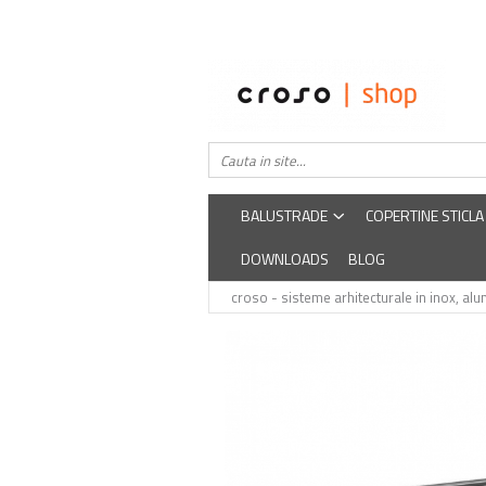
Balustrade
Despre noi
Balustrade din sticla securizata
Easysteel
Edelstar
Balustrada inox / metalica
croso
BALUSTRADE
COPERTINE STICLA
DOWNLOADS
BLOG
croso - sisteme arhitecturale in inox, alum