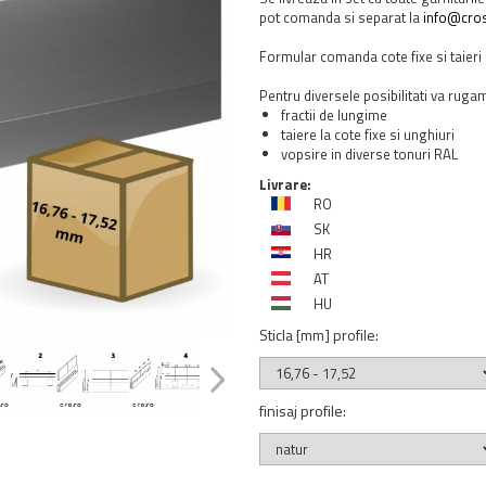
pot comanda si separat la
info@cros
Formular comanda cote fixe si taieri
Pentru diversele posibilitati va rugam
fractii de lungime
taiere la cote fixe si unghiuri
vopsire in diverse tonuri RAL
Livrare:
RO
SK
HR
AT
HU
Sticla [mm] profile
:
finisaj profile
: