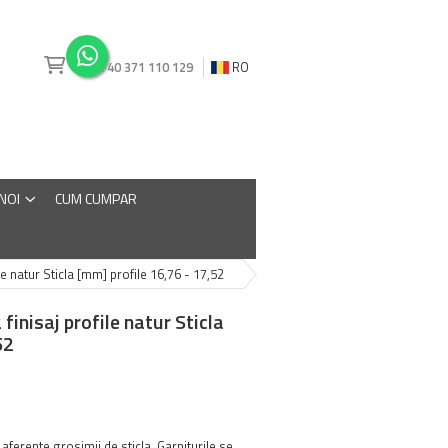
+40 371 110 129
RO
 NOI
CUM CUMPAR
ile natur Sticla [mm] profile 16,76 - 17,52
 finisaj profile natur Sticla
52
 aferente grosimii de sticla. Garniturile se