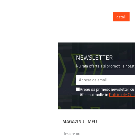
detalii
NEWSLETTER
Nu rata ofertele si promotiile noast
Vreau sa primesc newsletter cu 
Afla mai multe in
Politica de Conf
MAGAZINUL MEU
Despre noi