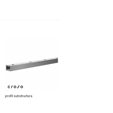
profil substructura
Conexpand FAZ II 12/xx A4
de la 29,83 RON
+ TVA