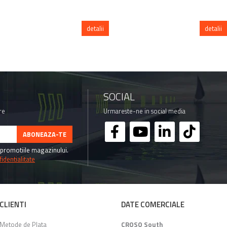
detalii
detalii
SOCIAL
re
Urmareste-ne in social media
promotiile magazinului.
identialitate
CLIENTI
DATE COMERCIALE
Metode de Plata
CROSO South