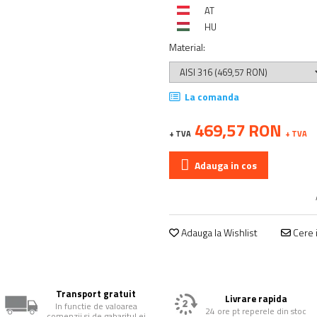
AT
HU
Material
:
La comanda
469,57 RON
+ TVA
+ TVA
Adauga in cos
Adauga la Wishlist
Cere i
Transport gratuit
Livrare rapida
In functie de valoarea
24 ore pt reperele din stoc
comenzii si de gabaritul ei