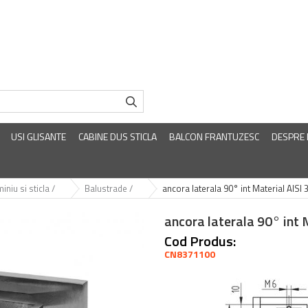
USI GLISANTE
CABINE DUS STICLA
BALCON FRANTUZESC
DESPRE
iniu si sticla /
Balustrade /
ancora laterala 90° int Material AISI 
ancora laterala 90° int 
Cod Produs:
CN8371100