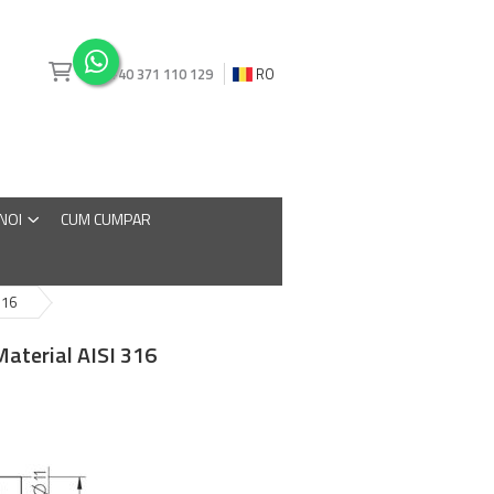
+40 371 110 129
RO
 NOI
CUM CUMPAR
316
Material AISI 316