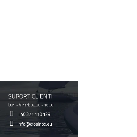
SUPORT CLIENTI
Luni - Vineri: 08.30 - 16.30
+40 371 110 129
info@crosinox.eu