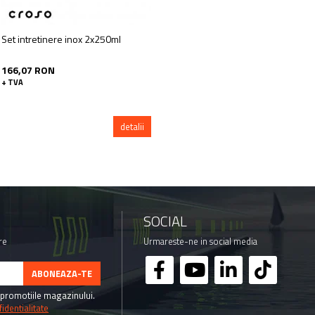
Set intretinere inox 2x250ml
166,07 RON
+ TVA
detalii
SOCIAL
re
Urmareste-ne in social media
promotiile magazinului.
identialitate