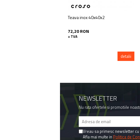
Teava inox 40x40x2
72,20 RON
+ TVA
detalii
NEWSLETTER
Nu rata ofertele si promotiile noast
Vreau sa primesc newsletter cu 
Afla mai multe in
Politica de Conf