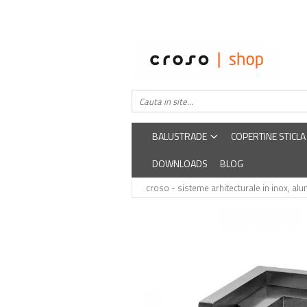
Balustrade
Despre noi
Balustrade din sticla securizata
Easysteel
Edelstar
Balustrada inox / metalica
croso
BALUSTRADE
COPERTINE STICLA
DOWNLOADS
BLOG
croso - sisteme arhitecturale in inox, alum