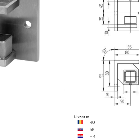
Livrare:
RO
SK
HR