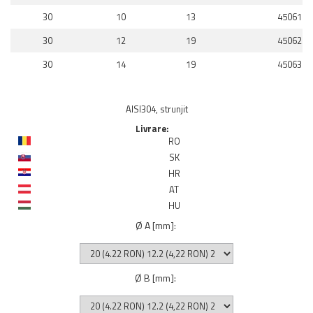
30
10
13
450610
30
12
19
450620
30
14
19
450630
AISI304, strunjit
Livrare:
RO
SK
HR
AT
HU
Ø A [mm]
:
Ø B [mm]
: