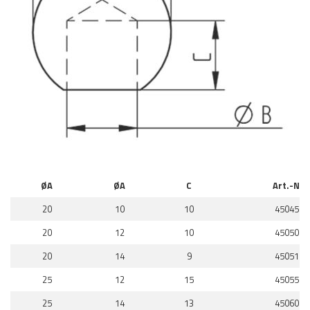
ØA
ØA
C
Art.-Nr.
20
10
10
450450
20
12
10
450500
20
14
9
450510
25
12
15
450550
25
14
13
450600