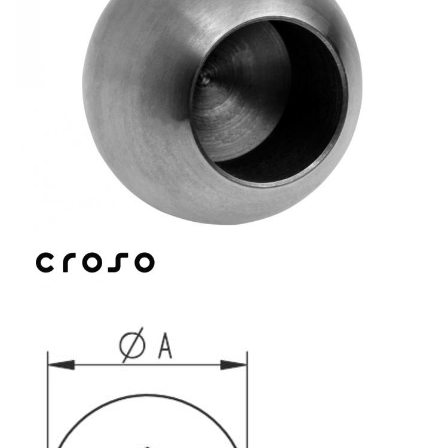
Balustrada inox / metalica
Ancore - Flanse - Placute
Fitting-uri balustrada inox
Bile - sfere
Cabluri si accesorii balustrada inox
Capace - dopuri capat teava
Capace mascare
Woodline
Porti
Montanti echipati balustrada inox
Sisteme tabla perforata
Stifturi - Placute suport pentru
balustrada inox
Suport mana curenta balustrada inox
Suporturi traverse/garzi
Suruburi - Adezivi - Chimicale
Tevi si bare