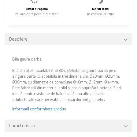
Livrare rapida
Retur bani
24 ore pt reperele din stoc
In maxim 30 zile
Descriere
Bila gaura oarba
Bilă din oțel inoxidabil AISI 304, șlefuită, cu gaură oarbă pe o
singură parte. Disponibilă în trei dimensiuni: Ø20mm, Ø25mm,
Ø30mm, cu diametre de conexiune Ø10mm, Ø12mm, Ø14mm.
Este fabricată din material solid și are o suprafață netedă, fiind
ideală pentru sisteme de balustradă sau alte aplicații
arhitecturale care necesită un finisaj durabil și estetic.
Informatii conformitate produs
Caracteristici