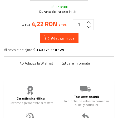
In stoc
Durata de livrare:
in stoc
4,22 RON
+ TVA
+ TVA
Adauga in cos
Ai nevoie de ajutor?
+40 371 110 129
Adauga la Wishlist
Cere informatii
Transport gratuit
Garantie si certificari
In functie de valoarea comenzii
Sisteme agrementate si testate
si de gabaritul ei