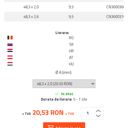
48,3 x 2,0
9,5
CN3600360
48,3 x 2,6
9,5
CN3600370
Livrare:
RO
SK
HR
AT
HU
Ø A [mm]
:
In stoc
Durata de livrare:
5 - 7 zile
20,53 RON
+ TVA
+ TVA
Adauga in cos