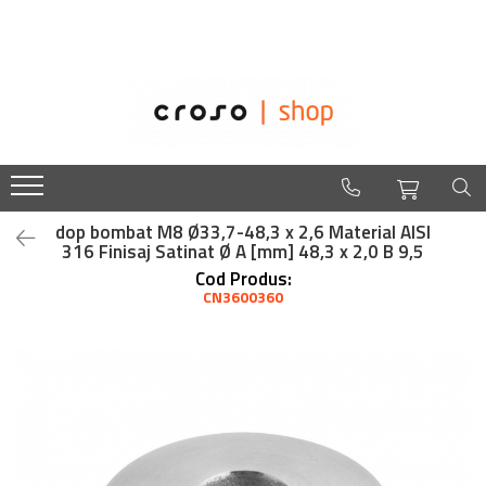
Balustrade
Despre noi
Balustrade din sticla securizata
Easysteel
Edelstar
NinjaRail pentru balustrade de sticla
croso
Ancora U sticla pentru balustrada din
sticla
Cleme din inox pentru sticla
dop bombat M8 Ø33,7-48,3 x 2,6 Material AISI
316 Finisaj Satinat Ø A [mm] 48,3 x 2,0 B 9,5
Conectori in puncte
Cod Produs:
Montanti echipati pentru balustrada din
CN3600360
sticla
Mostrare
Suport mana curenta balustrada sticla
Suport vertical sticla - Spigot
Suruburi - Adezivi - Chimicale
Tuburi profilate pentru balustrada din
sticla