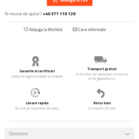
Ai nevoie de ajutor?
+40 371 110 129
Adauga la Wishlist
Cere informatii
Transport gratuit
Garantie si certificari
In functie de valoarea comenzii
Sisteme agrementate si testate
si de gabaritul ei
Livrare rapida
Retur bani
24 ore pt reperele din stoc
In maxim 30 zile
Descriere