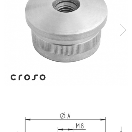
Balustrada inox / metalica
Ancore - Flanse - Placute
Fitting-uri balustrada inox
Bile - sfere
Cabluri si accesorii balustrada inox
Capace - dopuri capat teava
Capace mascare
Woodline
Porti
Montanti echipati balustrada inox
Sisteme tabla perforata
Stifturi - Placute suport pentru
balustrada inox
Suport mana curenta balustrada inox
Suporturi traverse/garzi
Suruburi - Adezivi - Chimicale
Tevi si bare