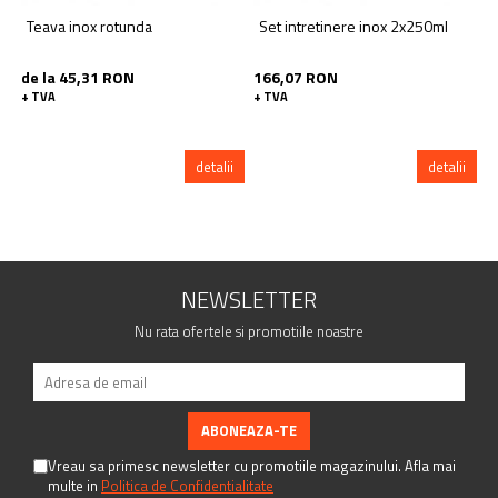
Teava inox rotunda
Set intretinere inox 2x250ml
de la 45,31 RON
166,07 RON
+ TVA
+ TVA
detalii
detalii
NEWSLETTER
Nu rata ofertele si promotiile noastre
Vreau sa primesc newsletter cu promotiile magazinului. Afla mai
multe in
Politica de Confidentialitate