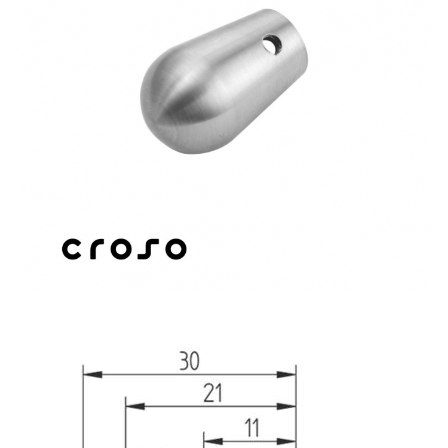
Balustrada inox / metalica
Ancore - Flanse - Placute
Fitting-uri balustrada inox
Bile - sfere
Cabluri si accesorii balustrada inox
Capace - dopuri capat teava
Capace mascare
Woodline
Porti
Montanti echipati balustrada inox
Sisteme tabla perforata
Stifturi - Placute suport pentru
balustrada inox
Suport mana curenta balustrada inox
Suporturi traverse/garzi
Suruburi - Adezivi - Chimicale
Tevi si bare