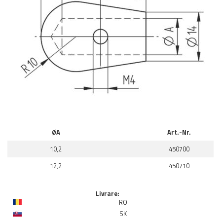
ØA
Art.-Nr.
10,2
450700
12,2
450710
Livrare:
RO
SK