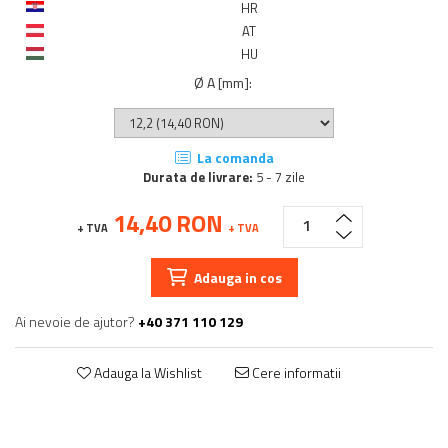
HR
AT
HU
Ø A [mm]
:
La comanda
Durata de livrare:
5 - 7 zile
14,40 RON
+ TVA
+ TVA
Adauga in cos
Ai nevoie de ajutor?
+40 371 110 129
Adauga la Wishlist
Cere informatii