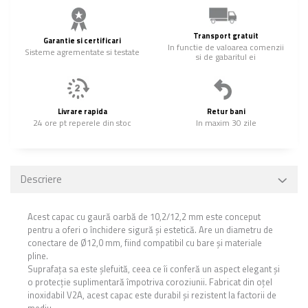
Transport gratuit
Garantie si certificari
In functie de valoarea comenzii
Sisteme agrementate si testate
si de gabaritul ei
Livrare rapida
Retur bani
24 ore pt reperele din stoc
In maxim 30 zile
Descriere
Acest capac cu gaură oarbă de 10,2/12,2 mm este conceput
pentru a oferi o închidere sigură și estetică. Are un diametru de
conectare de Ø12,0 mm, fiind compatibil cu bare și materiale
pline.
Suprafața sa este șlefuită, ceea ce îi conferă un aspect elegant și
o protecție suplimentară împotriva coroziunii. Fabricat din oțel
inoxidabil V2A, acest capac este durabil și rezistent la factorii de
mediu.