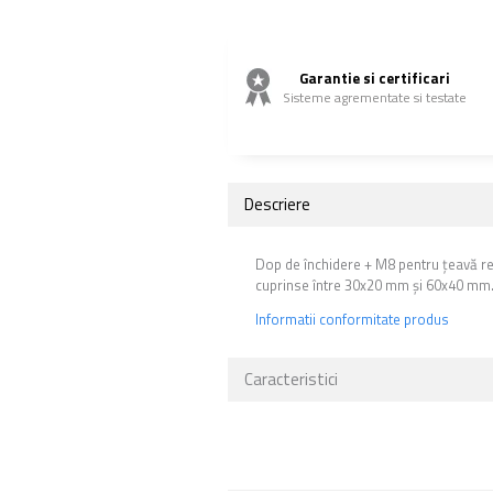
Garantie si certificari
Sisteme agrementate si testate
Descriere
Dop de închidere + M8 pentru țeavă rec
cuprinse între 30x20 mm și 60x40 mm. A
Informatii conformitate produs
Caracteristici