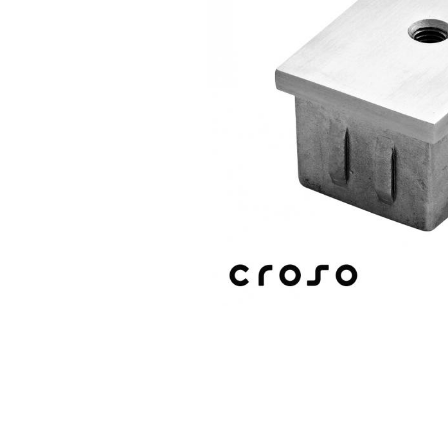
Balustrada inox / metalica
Ancore - Flanse - Placute
Fitting-uri balustrada inox
Bile - sfere
Cabluri si accesorii balustrada inox
Capace - dopuri capat teava
Capace mascare
Woodline
Porti
Montanti echipati balustrada inox
Sisteme tabla perforata
Stifturi - Placute suport pentru
balustrada inox
Suport mana curenta balustrada inox
Suporturi traverse/garzi
Suruburi - Adezivi - Chimicale
Tevi si bare