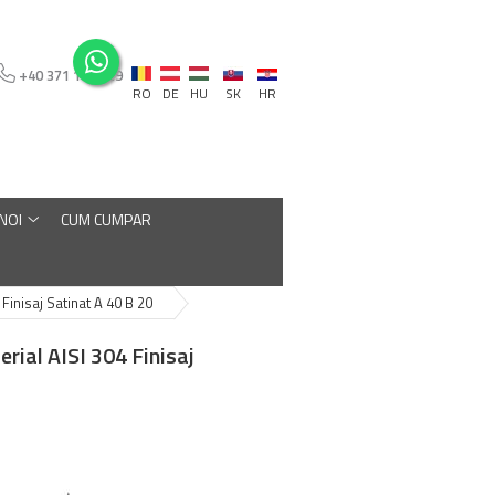
+40 371 110 129
RO
DE
HU
SK
HR
 NOI
CUM CUMPAR
Finisaj Satinat A 40 B 20
rial AISI 304 Finisaj