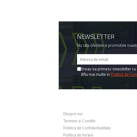
NEWSLETTER
Nu rata ofertele si promotiile noast
Vreau sa primesc newsletter cu 
Afla mai multe in
Politica de Conf
MAGAZINUL MEU
Despre noi
Termeni si Conditii
Politica de Confidentialitate
Politica de livrare