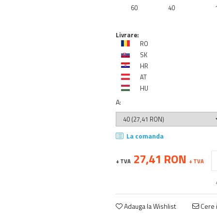
60
40
Livrare:
RO
SK
HR
AT
HU
A
:
La comanda
27,41 RON
+ TVA
+ TVA
Adauga la Wishlist
Cere i