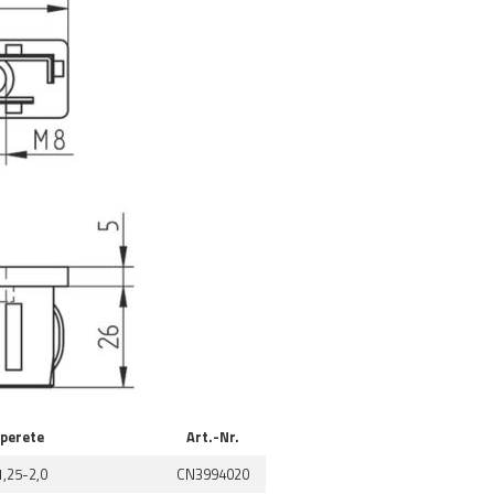
perete
Art.-Nr.
1,25-2,0
CN3994020