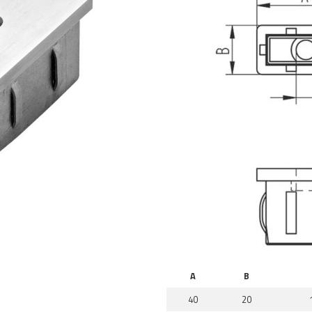
A
B
40
20