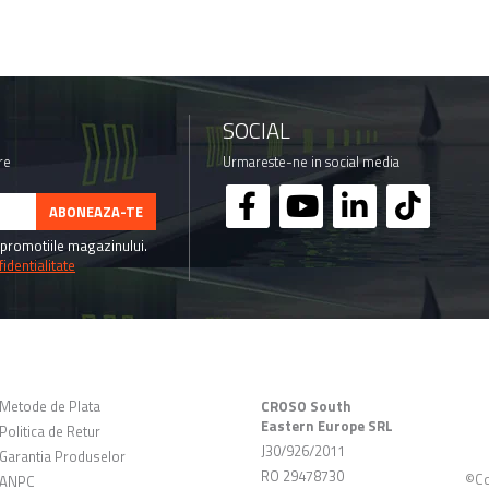
SOCIAL
re
Urmareste-ne in social media
promotiile magazinului.
identialitate
CLIENTI
DATE COMERCIALE
Metode de Plata
CROSO South
Eastern Europe SRL
Politica de Retur
J30/926/2011
Garantia Produselor
RO 29478730
©Co
ANPC