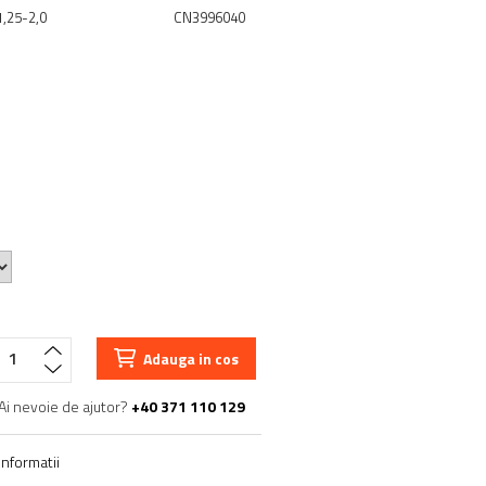
1,25-2,0
CN3996040
Adauga in cos
Ai nevoie de ajutor?
+40 371 110 129
nformatii