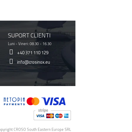
SUPORT CLIENTI
Luni - Vineri: 08.30 - 16.30
+40 371 110 129
info@crosinox.eu
pyright CROSO South Eastern Europe SRL