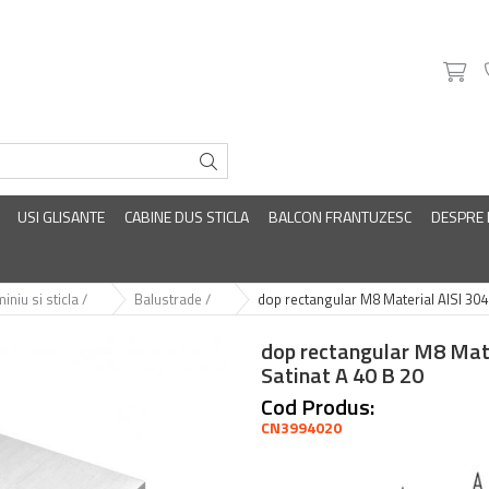
USI GLISANTE
CABINE DUS STICLA
BALCON FRANTUZESC
DESPRE
iniu si sticla /
Balustrade /
dop rectangular M8 Material AISI 304 
dop rectangular M8 Mate
Satinat A 40 B 20
Cod Produs:
CN3994020