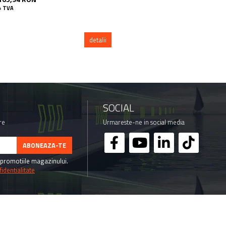
+ TVA
detalii
SOCIAL
re
Urmareste-ne in social media
promotiile magazinului.
identialitate
CLIENTI
DATE COMERCIALE