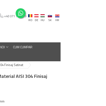
+40 371 110 129
RO
DE
HU
SK
HR
 NOI
CUM CUMPAR
304 Finisaj Satinat
aterial AISI 304 Finisaj
5 mm