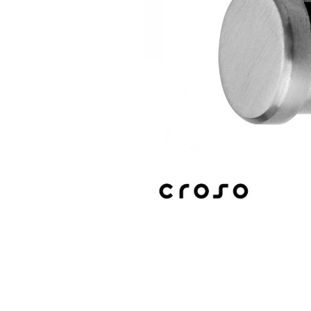
Balustrada inox / metalica
Ancore - Flanse - Placute
Fitting-uri balustrada inox
Bile - sfere
Cabluri si accesorii balustrada inox
Capace - dopuri capat teava
Capace mascare
Woodline
Porti
Montanti echipati balustrada inox
Sisteme tabla perforata
Stifturi - Placute suport pentru
balustrada inox
Suport mana curenta balustrada inox
Suporturi traverse/garzi
Suruburi - Adezivi - Chimicale
Tevi si bare