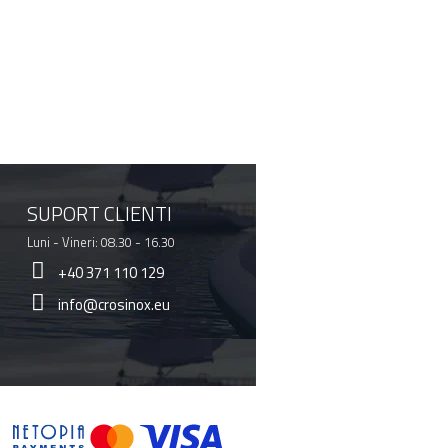
SUPORT CLIENTI
Luni - Vineri: 08.30 - 16.30
+40 371 110 129
info@crosinox.eu