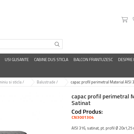
USI GLISANTE
CABINE DUS STICLA
BALCON FRANTUZESC
DESPRE
iniu si sticla /
Balustrade /
capac profil perimetral Material AISI 
capac profil perimetral M
Satinat
Cod Produs:
CN3001304
AISI 316, satinat, pt. profil Ø 20x1,2