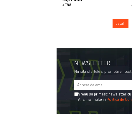
+ TVA
detalii
NEWSLETTER
Nu rata ofertele si promotiile noast
Vreau sa primesc newsletter cu 
Afla mai multe in
Politica de Conf
MAGAZINUL MEU