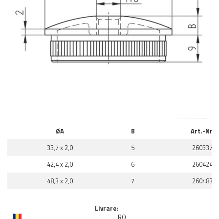
ØA
B
Art.-Nr.
33,7 x 2,0
5
260337
42,4 x 2,0
6
260424
48,3 x 2,0
7
260483
Livrare:
RO