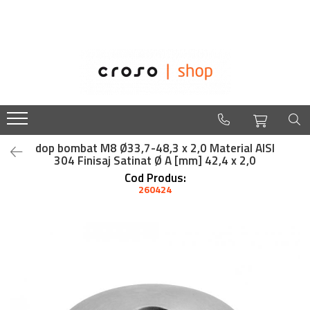
Balustrade
Despre noi
Balustrade din sticla securizata
Easysteel
Edelstar
NinjaRail pentru balustrade de sticla
croso
Ancora U sticla pentru balustrada din
sticla
Cleme din inox pentru sticla
dop bombat M8 Ø33,7-48,3 x 2,0 Material AISI
304 Finisaj Satinat Ø A [mm] 42,4 x 2,0
Conectori in puncte
Cod Produs:
Montanti echipati pentru balustrada din
260424
sticla
Mostrare
Suport mana curenta balustrada sticla
Suport vertical sticla - Spigot
Suruburi - Adezivi - Chimicale
Tuburi profilate pentru balustrada din
sticla