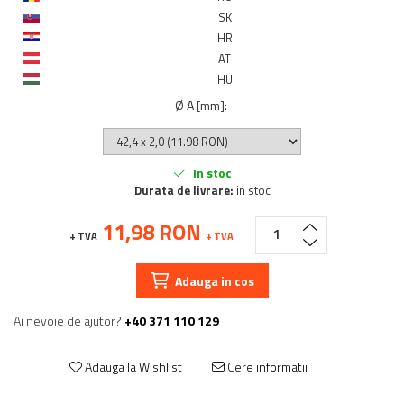
SK
HR
AT
HU
Ø A [mm]
:
In stoc
Durata de livrare:
in stoc
11,98 RON
+ TVA
+ TVA
Adauga in cos
Ai nevoie de ajutor?
+40 371 110 129
Adauga la Wishlist
Cere informatii