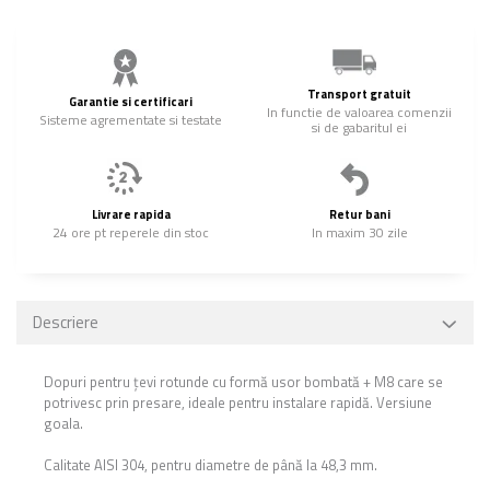
Transport gratuit
Garantie si certificari
In functie de valoarea comenzii
Sisteme agrementate si testate
si de gabaritul ei
Livrare rapida
Retur bani
24 ore pt reperele din stoc
In maxim 30 zile
Descriere
Dopuri pentru țevi rotunde cu formă usor bombată + M8 care se
potrivesc prin presare, ideale pentru instalare rapidă. Versiune
goala.
Calitate AISI 304, pentru diametre de până la 48,3 mm.