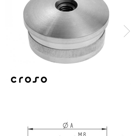
Balustrada inox / metalica
Ancore - Flanse - Placute
Fitting-uri balustrada inox
Bile - sfere
Cabluri si accesorii balustrada inox
Capace - dopuri capat teava
Capace mascare
Woodline
Porti
Montanti echipati balustrada inox
Sisteme tabla perforata
Stifturi - Placute suport pentru
balustrada inox
Suport mana curenta balustrada inox
Suporturi traverse/garzi
Suruburi - Adezivi - Chimicale
Tevi si bare