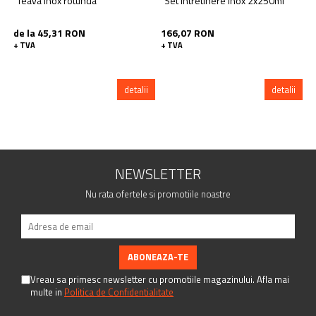
Teava inox rotunda
Set intretinere inox 2x250ml
de la 45,31 RON
166,07 RON
+ TVA
+ TVA
detalii
detalii
NEWSLETTER
Nu rata ofertele si promotiile noastre
Vreau sa primesc newsletter cu promotiile magazinului. Afla mai
multe in
Politica de Confidentialitate