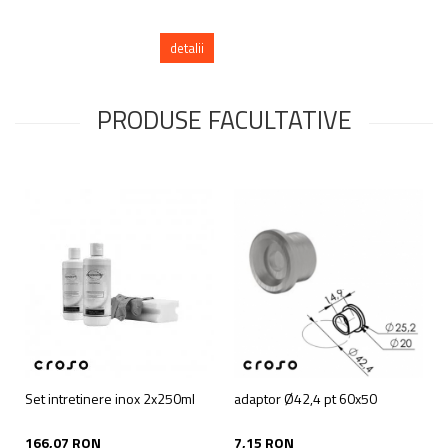
detalii
PRODUSE FACULTATIVE
Set intretinere inox 2x250ml
adaptor Ø42,4 pt 60x50
166,07 RON
7,15 RON