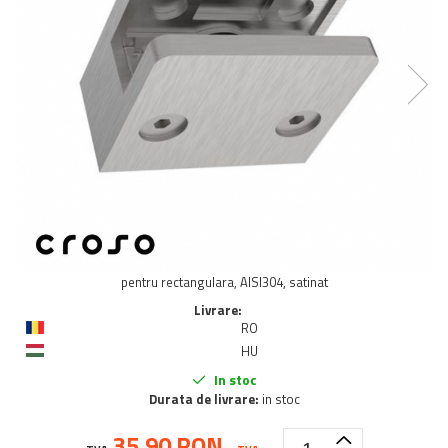
Balustrada inox / metalica
Ancore - Flanse - Placute
Fitting-uri balustrada inox
Bile - sfere
Cabluri si accesorii balustrada inox
Capace - dopuri capat teava
Capace mascare
Woodline
Porti
Montanti echipati balustrada inox
Sisteme tabla perforata
pentru rectangulara, AISI304, satinat
Stifturi - Placute suport pentru
Livrare:
balustrada inox
RO
Suport mana curenta balustrada inox
HU
Suporturi traverse/garzi
In stoc
Suruburi - Adezivi - Chimicale
Durata de livrare:
in stoc
Tevi si bare
35,90 RON