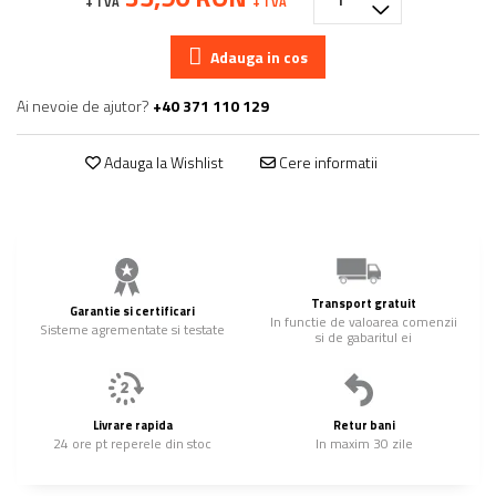
+ TVA
+ TVA
Adauga in cos
Ai nevoie de ajutor?
+40 371 110 129
Adauga la Wishlist
Cere informatii
Transport gratuit
Garantie si certificari
In functie de valoarea comenzii
Sisteme agrementate si testate
si de gabaritul ei
Livrare rapida
Retur bani
24 ore pt reperele din stoc
In maxim 30 zile