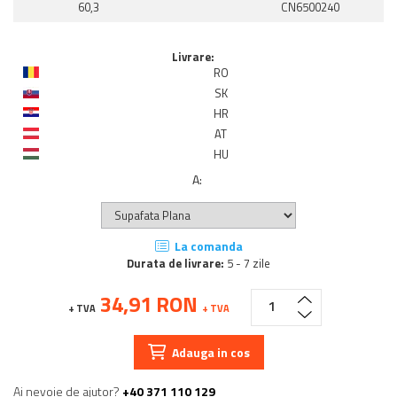
60,3
CN6500240
Livrare:
RO
SK
HR
AT
HU
A
:
La comanda
Durata de livrare:
5 - 7 zile
34,91 RON
+ TVA
+ TVA
Adauga in cos
Ai nevoie de ajutor?
+40 371 110 129