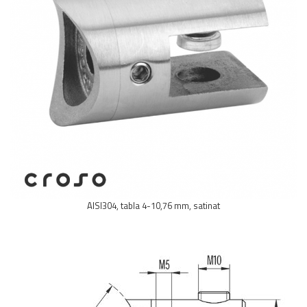
Balustrada inox / metalica
Ancore - Flanse - Placute
Fitting-uri balustrada inox
Bile - sfere
Cabluri si accesorii balustrada inox
Capace - dopuri capat teava
Capace mascare
Woodline
Porti
Montanti echipati balustrada inox
Sisteme tabla perforata
AISI304, tabla 4-10,76 mm, satinat
Stifturi - Placute suport pentru
balustrada inox
Suport mana curenta balustrada inox
Suporturi traverse/garzi
Suruburi - Adezivi - Chimicale
Tevi si bare