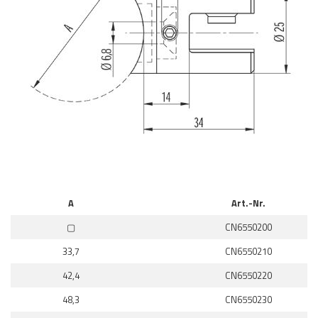
A
Art.-Nr.
▢
CN6550200
33,7
CN6550210
42,4
CN6550220
48,3
CN6550230