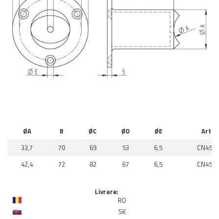
ØA
B
ØC
ØD
ØE
Art.-N
33,7
70
69
53
6,5
CN4565
42,4
72
82
67
6,5
CN4565
Livrare:
RO
SK