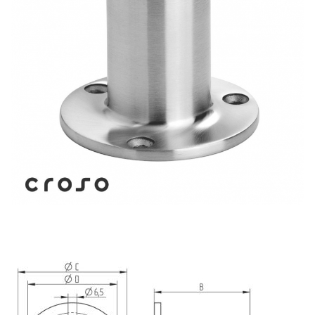
Balustrada inox / metalica
Ancore - Flanse - Placute
Fitting-uri balustrada inox
Bile - sfere
Cabluri si accesorii balustrada inox
Capace - dopuri capat teava
Capace mascare
Woodline
Porti
Montanti echipati balustrada inox
Sisteme tabla perforata
Stifturi - Placute suport pentru
balustrada inox
Suport mana curenta balustrada inox
Suporturi traverse/garzi
Suruburi - Adezivi - Chimicale
Tevi si bare