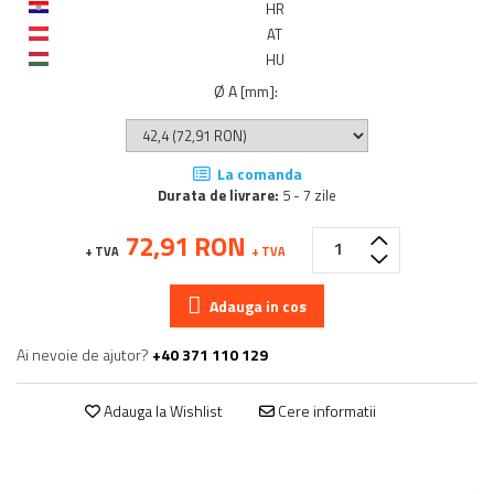
HR
AT
HU
Ø A [mm]
:
La comanda
Durata de livrare:
5 - 7 zile
72,91 RON
+ TVA
+ TVA
Adauga in cos
Ai nevoie de ajutor?
+40 371 110 129
Adauga la Wishlist
Cere informatii