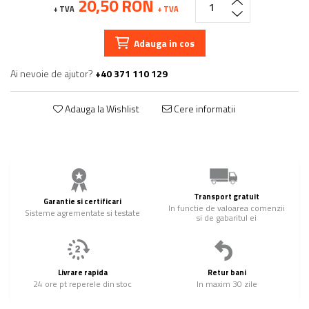
20,50 RON
+ TVA
+ TVA
Adauga in cos
Ai nevoie de ajutor?
+40 371 110 129
Adauga la Wishlist
Cere informatii
Transport gratuit
Garantie si certificari
In functie de valoarea comenzii
Sisteme agrementate si testate
si de gabaritul ei
Livrare rapida
Retur bani
24 ore pt reperele din stoc
In maxim 30 zile