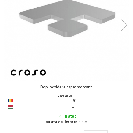
Balustrada inox / metalica
Ancore - Flanse - Placute
Fitting-uri balustrada inox
Bile - sfere
Cabluri si accesorii balustrada inox
Capace - dopuri capat teava
Capace mascare
Woodline
Porti
Montanti echipati balustrada inox
Sisteme tabla perforata
Dop inchidere capat montant
Stifturi - Placute suport pentru
balustrada inox
Livrare:
RO
Suport mana curenta balustrada inox
HU
Suporturi traverse/garzi
In stoc
Suruburi - Adezivi - Chimicale
Durata de livrare:
in stoc
Tevi si bare