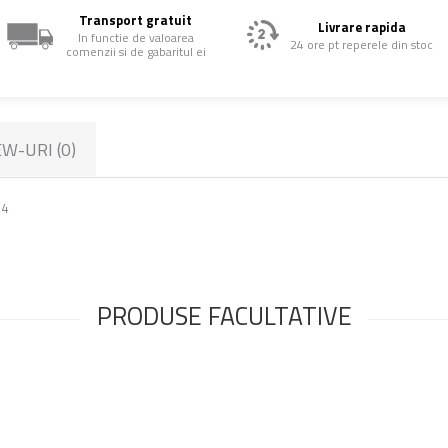
Transport gratuit
Livrare rapida
In functie de valoarea
24 ore pt reperele din stoc
comenzii si de gabaritul ei
EW-URI
(0)
,4
PRODUSE FACULTATIVE