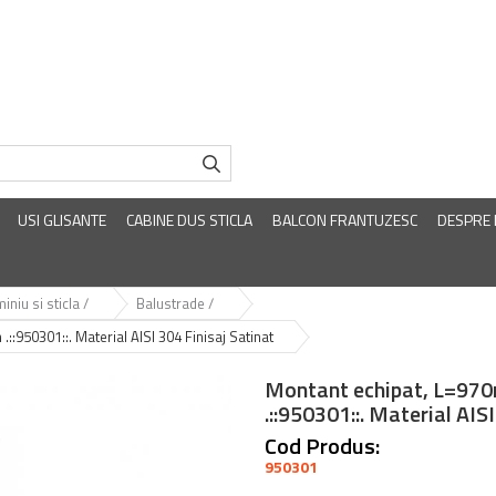
USI GLISANTE
CABINE DUS STICLA
BALCON FRANTUZESC
DESPRE
iniu si sticla /
Balustrade /
950301::. Material AISI 304 Finisaj Satinat
Montant echipat, L=97
.::950301::. Material AIS
Cod Produs:
950301