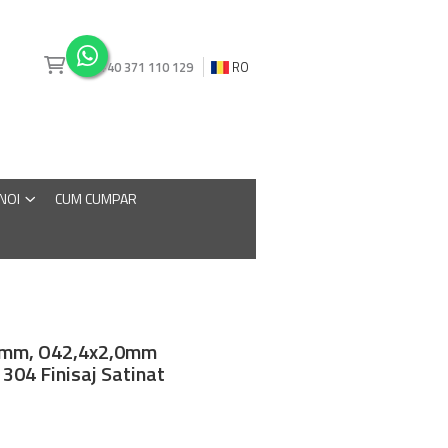
+40 371 110 129
RO
 NOI
CUM CUMPAR
0mm, O42,4x2,0mm
I 304 Finisaj Satinat