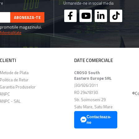
re
Urmareste-ne in social media
promotiile magazinului.
identialitate
CLIENTI
DATE COMERCIALE
Metode de Plata
CROSO South
Eastern Europe SRL
Politica de Retur
J30/926/2011
Garantia Produselor
RO 29478730
©Co
ANPC
Str. Soimoseni 29
ANPC - SAL
Satu Mare, Satu Mare
Contacteaza-
ne