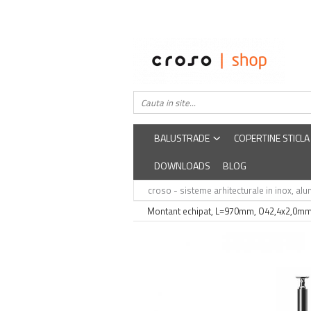
Balustrade
Despre noi
Balustrade din sticla securizata
Easysteel
Edelstar
Balustrada inox / metalica
croso
BALUSTRADE
COPERTINE STICLA
DOWNLOADS
BLOG
croso - sisteme arhitecturale in inox, alum
Montant echipat, L=970mm, O42,4x2,0mm .::