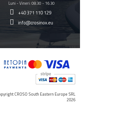
Luni - Vineri: 08.30 - 16.30
+40 371 110 129
info@crosinox.eu
pyright CROSO South Eastern Europe SRL
2026