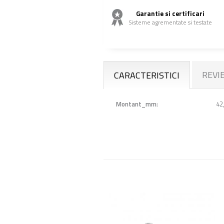
Garantie si certificari
Sisteme agrementate si testate
REVI
CARACTERISTICI
Montant_mm:
42