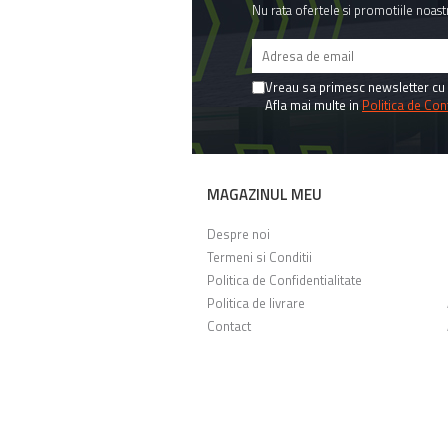
Nu rata ofertele si promotiile noast
Vreau sa primesc newsletter cu 
Afla mai multe in
Politica de Conf
MAGAZINUL MEU
Despre noi
Termeni si Conditii
Politica de Confidentialitate
Politica de livrare
Contact