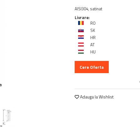
AISI304, satinat
Livrare:
RO
SK
HR
AT
HU
Cere Oferta
Adauga la Wishlist