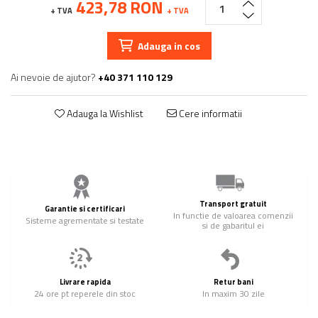
423,78 RON
+ TVA
+ TVA
Adauga in cos
Ai nevoie de ajutor?
+40 371 110 129
Adauga la Wishlist
Cere informatii
Transport gratuit
Garantie si certificari
In functie de valoarea comenzii
Sisteme agrementate si testate
si de gabaritul ei
Livrare rapida
Retur bani
24 ore pt reperele din stoc
In maxim 30 zile