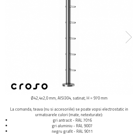
Balustrada inox / metalica
Ancore - Flanse - Placute
Fitting-uri balustrada inox
Bile - sfere
Cabluri si accesorii balustrada inox
Capace - dopuri capat teava
Capace mascare
Woodline
Porti
Montanti echipati balustrada inox
Sisteme tabla perforata
Stifturi - Placute suport pentru
Ø42,4x2,0 mm, AISI304, satinat, H = 970 mm
balustrada inox
Suport mana curenta balustrada inox
La comanda, teava (nu si accesoriile) se poate vopsi electrostatic in
urmatoarele culori (mate, netexturate):
Suporturi traverse/garzi
gri antracit - RAL 7016
Suruburi - Adezivi - Chimicale
gri aluminiu - RAL 9007
Tevi si bare
negru grafit - RAL 9011