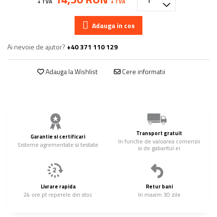
+ TVA
+ TVA
Adauga in cos
Ai nevoie de ajutor?
+40 371 110 129
Adauga la Wishlist
Cere informatii
Transport gratuit
Garantie si certificari
In functie de valoarea comenzii
Sisteme agrementate si testate
si de gabaritul ei
Livrare rapida
Retur bani
24 ore pt reperele din stoc
In maxim 30 zile