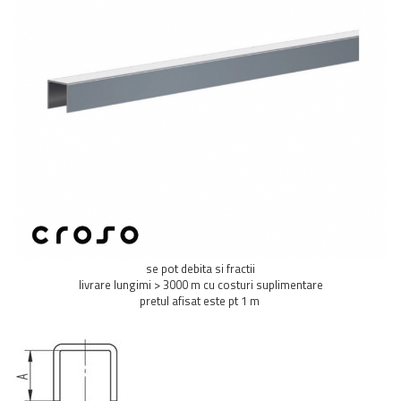
Balustrada inox / metalica
Ancore - Flanse - Placute
Fitting-uri balustrada inox
Bile - sfere
Cabluri si accesorii balustrada inox
Capace - dopuri capat teava
Capace mascare
Woodline
Porti
Montanti echipati balustrada inox
Sisteme tabla perforata
se pot debita si fractii
Stifturi - Placute suport pentru
livrare lungimi > 3000 m cu costuri suplimentare
balustrada inox
pretul afisat este pt 1 m
Suport mana curenta balustrada inox
Suporturi traverse/garzi
Suruburi - Adezivi - Chimicale
Tevi si bare