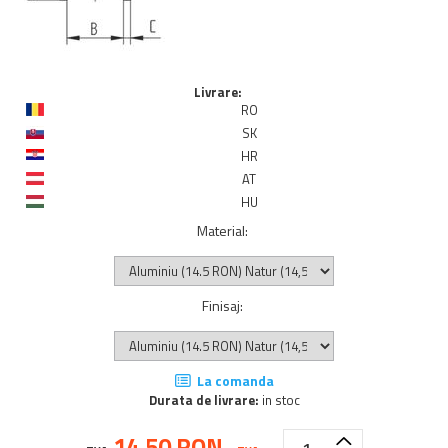
Livrare:
RO
SK
HR
AT
HU
Material
:
Finisaj
:
La comanda
Durata de livrare:
in stoc
14,50 RON