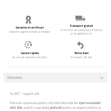
Transport gratuit
Garantie si certificari
In functie de valoarea comenzii
Sisteme agrementate si testate
si de gabaritul ei
Livrare rapida
Retur bani
24 ore pt reperele din stoc
In maxim 30 zile
Descriere
Sa 90° - suport colt
Placa de conexiune pentru colț este fabricată din
oțel inoxidabil
AISI 304
, având o suprafață
șlefuită
pentru un aspect uniform și