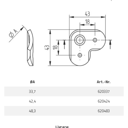
ØA
Art.-Nr.
33,7
620337
42,4
620424
48,3
620483
Livrare: