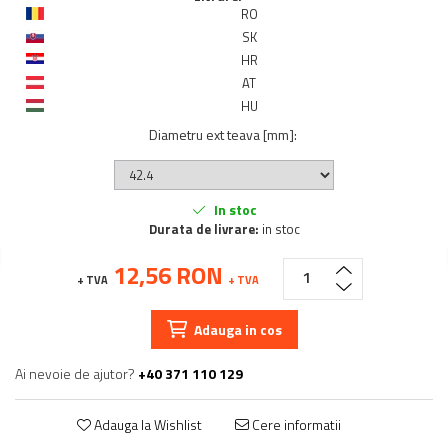
RO
SK
HR
AT
HU
Diametru ext teava [mm]
:
In stoc
Durata de livrare:
in stoc
12,56 RON
+ TVA
+ TVA
Adauga in cos
Ai nevoie de ajutor?
+40 371 110 129
Adauga la Wishlist
Cere informatii