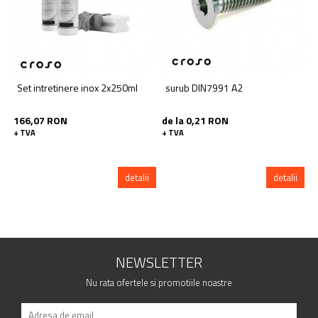
Set intretinere inox 2x250ml
surub DIN7991 A2
c
166,07 RON
de la 0,21 RON
d
+ TVA
+ TVA
+
detalii
detalii
NEWSLETTER
Nu rata ofertele si promotiile noastre