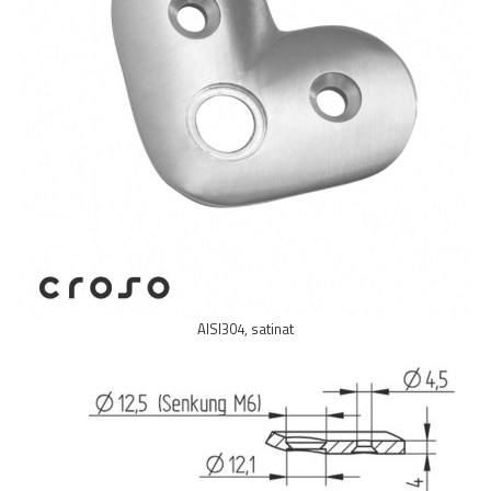
Balustrada inox / metalica
Ancore - Flanse - Placute
Fitting-uri balustrada inox
Bile - sfere
Cabluri si accesorii balustrada inox
Capace - dopuri capat teava
Capace mascare
Woodline
Porti
Montanti echipati balustrada inox
Sisteme tabla perforata
AISI304, satinat
Stifturi - Placute suport pentru
balustrada inox
Suport mana curenta balustrada inox
Suporturi traverse/garzi
Suruburi - Adezivi - Chimicale
Tevi si bare