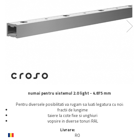
Balustrada inox / metalica
Ancore - Flanse - Placute
Fitting-uri balustrada inox
Bile - sfere
Cabluri si accesorii balustrada inox
Capace - dopuri capat teava
Capace mascare
Woodline
Porti
Montanti echipati balustrada inox
Sisteme tabla perforata
numai pentru sistemul 2.0 light - 4.875 mm
Stifturi - Placute suport pentru
balustrada inox
Pentru diversele posibilitati va rugam sa luati legatura cu noi:
Suport mana curenta balustrada inox
fractii de lungime
taiere la cote fixe si unghiuri
Suporturi traverse/garzi
vopsire in diverse tonuri RAL
Suruburi - Adezivi - Chimicale
Livrare:
Tevi si bare
RO