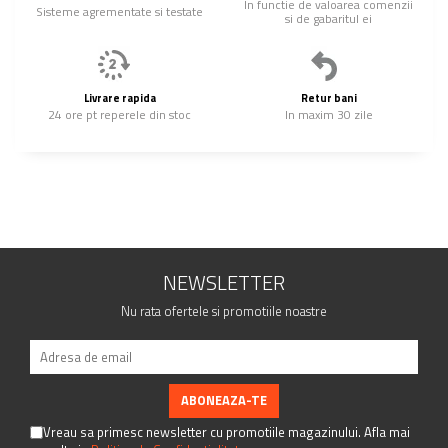
In functie de valoarea comenzii
Sisteme agrementate si testate
si de gabaritul ei
Livrare rapida
Retur bani
24 ore pt reperele din stoc
In maxim 30 zile
NEWSLETTER
Nu rata ofertele si promotiile noastre
Vreau sa primesc newsletter cu promotiile magazinului. Afla mai