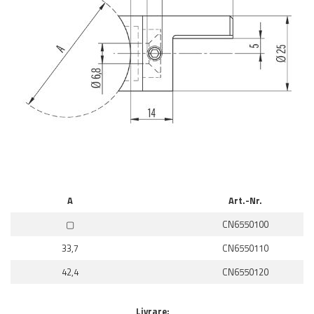
A
Art.-Nr.
▢
CN6550100
33,7
CN6550110
42,4
CN6550120
Livrare: