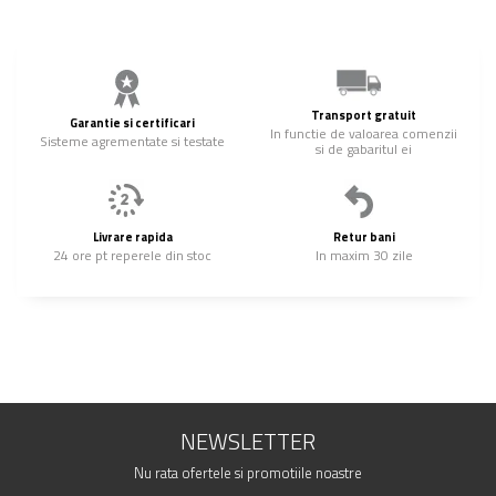
Transport gratuit
Garantie si certificari
In functie de valoarea comenzii
Sisteme agrementate si testate
si de gabaritul ei
Livrare rapida
Retur bani
24 ore pt reperele din stoc
In maxim 30 zile
NEWSLETTER
Nu rata ofertele si promotiile noastre