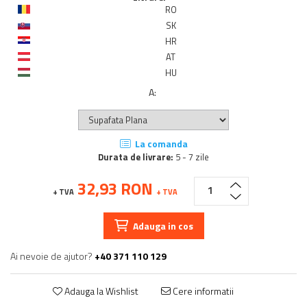
RO
SK
HR
AT
HU
A
:
La comanda
Durata de livrare:
5 - 7 zile
32,93 RON
+ TVA
+ TVA
Adauga in cos
Ai nevoie de ajutor?
+40 371 110 129
Adauga la Wishlist
Cere informatii