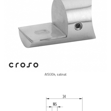
Balustrada inox / metalica
Ancore - Flanse - Placute
Fitting-uri balustrada inox
Bile - sfere
Cabluri si accesorii balustrada inox
Capace - dopuri capat teava
Capace mascare
Woodline
Porti
Montanti echipati balustrada inox
Sisteme tabla perforata
AISI304, satinat
Stifturi - Placute suport pentru
balustrada inox
Suport mana curenta balustrada inox
Suporturi traverse/garzi
Suruburi - Adezivi - Chimicale
Tevi si bare