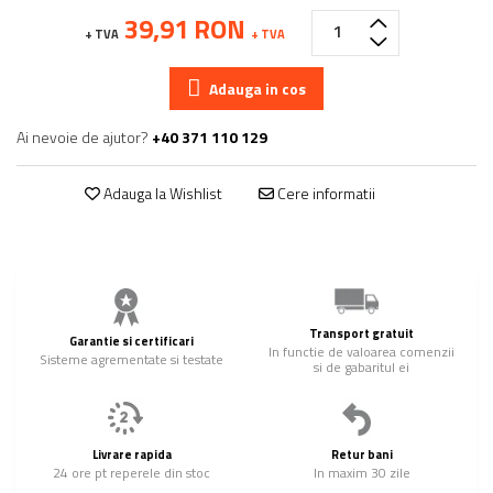
39,91 RON
+ TVA
+ TVA
Adauga in cos
Ai nevoie de ajutor?
+40 371 110 129
Adauga la Wishlist
Cere informatii
Transport gratuit
Garantie si certificari
In functie de valoarea comenzii
Sisteme agrementate si testate
si de gabaritul ei
Livrare rapida
Retur bani
24 ore pt reperele din stoc
In maxim 30 zile