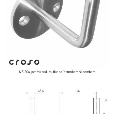
Balustrada inox / metalica
Ancore - Flanse - Placute
Fitting-uri balustrada inox
Bile - sfere
Cabluri si accesorii balustrada inox
Capace - dopuri capat teava
Capace mascare
Woodline
Porti
Montanti echipati balustrada inox
Sisteme tabla perforata
AISI304, pentru sudura, flansa insurubata si bombata
Stifturi - Placute suport pentru
balustrada inox
Suport mana curenta balustrada inox
Suporturi traverse/garzi
Suruburi - Adezivi - Chimicale
Tevi si bare