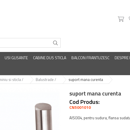
USI GLISANTE
CABINE DUS STICLA
BALCON FRANTUZESC
DESPRE
iniu si sticla /
Balustrade /
suport mana curenta
suport mana curenta
Cod Produs:
CN5001010
AISI304, pentru sudura, flansa sudat