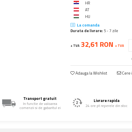
HR
AT
HU
La comanda
Durata de livrare:
5 - 7 zile
32,61 RON
+ TVA
+ TVA
Adauga la Wishlist
Cere i
Transport gratuit
Livrare rapida
In functie de valoarea
24 ore pt reperele din stoc
comenzii si de gabaritul ei