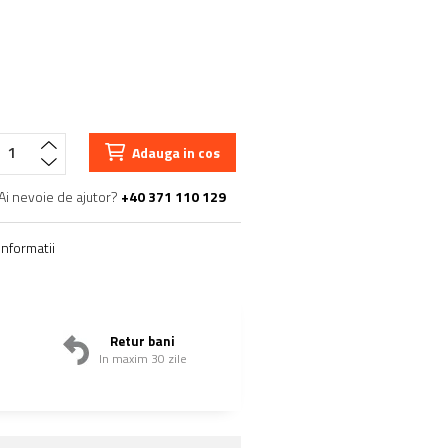
Adauga in cos
Ai nevoie de ajutor?
+40 371 110 129
nformatii
Retur bani
In maxim 30 zile