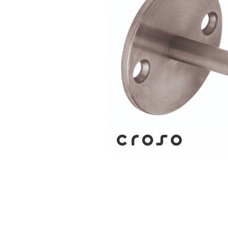
Balustrada inox / metalica
Ancore - Flanse - Placute
Fitting-uri balustrada inox
Bile - sfere
Cabluri si accesorii balustrada inox
Capace - dopuri capat teava
Capace mascare
Woodline
Porti
Montanti echipati balustrada inox
Sisteme tabla perforata
Stifturi - Placute suport pentru
balustrada inox
Suport mana curenta balustrada inox
Suporturi traverse/garzi
Suruburi - Adezivi - Chimicale
Tevi si bare