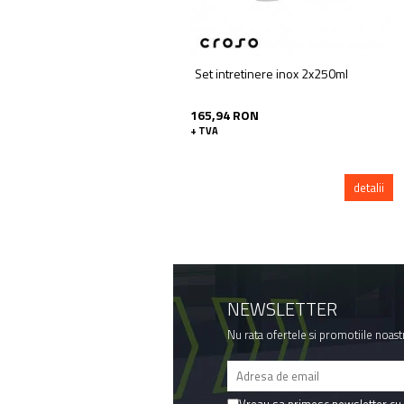
Set intretinere inox 2x250ml
165,94 RON
+ TVA
detalii
NEWSLETTER
Nu rata ofertele si promotiile noast