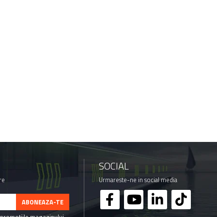
SOCIAL
re
Urmareste-ne in social media