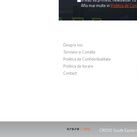
Vreau sa primesc newsletter cu 
Afla mai multe in
Politica de Conf
MAGAZINUL MEU
Despre noi
Termeni si Conditii
Politica de Confidentialitate
Politica de livrare
Contact
 CROSO South Easter