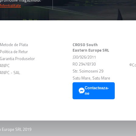
promotiile magazinului.
identialitate
CLIENTI
DATE COMERCIALE
Metode de Plata
CROSO South
Eastern Europe SRL
Politica de Retur
J30/926/2011
Garantia Produselor
RO 29478730
©Co
ANPC
Str. Soimoseni 29
ANPC - SAL
Satu Mare, Satu Mare
Contacteaza-
ne
n Europe SRL 2019