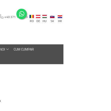
+40 371 110 129
RO
DE
HU
SK
HR
 NOI
CUM CUMPAR
a