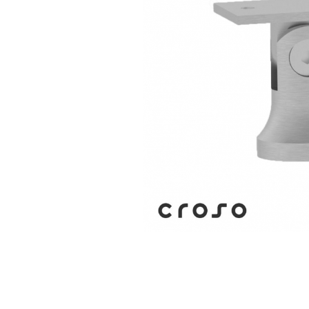
Balustrada inox / metalica
Ancore - Flanse - Placute
Fitting-uri balustrada inox
Bile - sfere
Cabluri si accesorii balustrada inox
Capace - dopuri capat teava
Capace mascare
Woodline
Porti
Montanti echipati balustrada inox
Sisteme tabla perforata
Stifturi - Placute suport pentru
balustrada inox
Suport mana curenta balustrada inox
Suporturi traverse/garzi
Suruburi - Adezivi - Chimicale
Tevi si bare