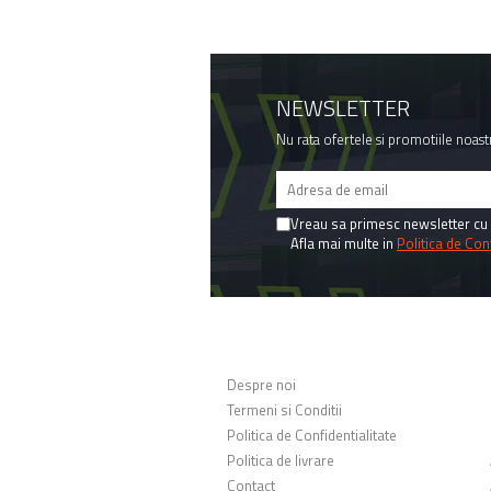
NEWSLETTER
Nu rata ofertele si promotiile noast
Vreau sa primesc newsletter cu 
Afla mai multe in
Politica de Conf
MAGAZINUL MEU
Despre noi
Termeni si Conditii
Politica de Confidentialitate
Politica de livrare
Contact