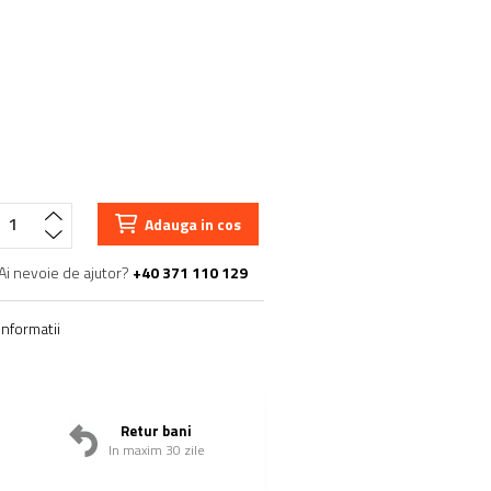
Adauga in cos
Ai nevoie de ajutor?
+40 371 110 129
nformatii
Retur bani
In maxim 30 zile