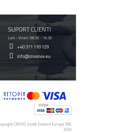
SUPORT CLIENTI
Luni - Vineri: 08.30 - 16.30
+40 371 110 129
info@crosinox.eu
pyright CROSO South Eastern Europe SRL
2026