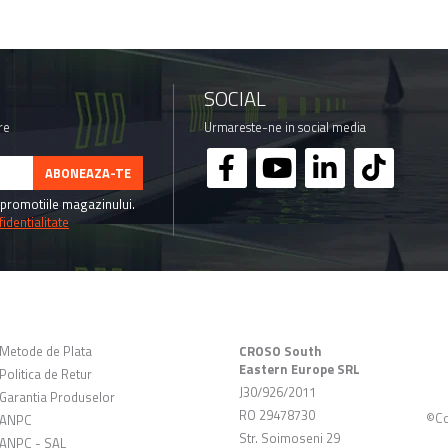
SOCIAL
re
Urmareste-ne in social media
promotiile magazinului.
identialitate
CLIENTI
DATE COMERCIALE
Metode de Plata
CROSO South
Eastern Europe SRL
Politica de Retur
J30/926/2011
Garantia Produselor
RO 29478730
©Co
ANPC
Str. Soimoseni 29
ANPC - SAL