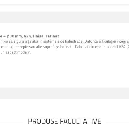
ie – Ø30 mm, V2A, finisaj satinat
 fixarea sigură a țevilor în sistemele de balustrade. Datorită articulației integr
 montaj pe trepte sau alte suprafețe înclinate. Fabricat din oțel inoxidabil V2A (A
și un aspect modern.
PRODUSE FACULTATIVE