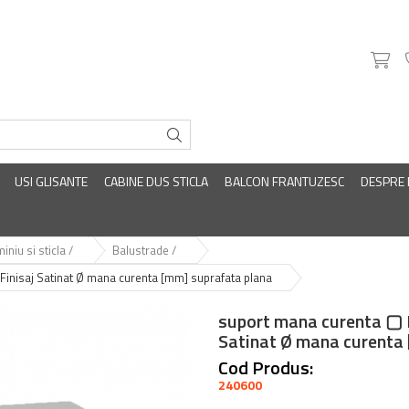
USI GLISANTE
CABINE DUS STICLA
BALCON FRANTUZESC
DESPRE
iniu si sticla /
Balustrade /
Finisaj Satinat Ø mana curenta [mm] suprafata plana
suport mana curenta ▢ M
Satinat Ø mana curenta
Cod Produs:
240600