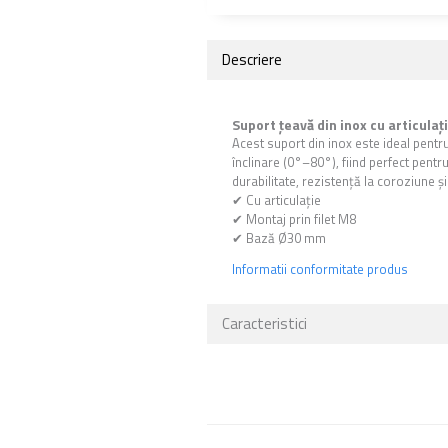
Descriere
Suport țeavă din inox cu articulaț
Acest suport din inox este ideal pentru
înclinare (0°–80°), fiind perfect pentru
durabilitate, rezistență la coroziune 
✔ Cu articulație
✔ Montaj prin filet M8
✔ Bază Ø30 mm
Informatii conformitate produs
Caracteristici