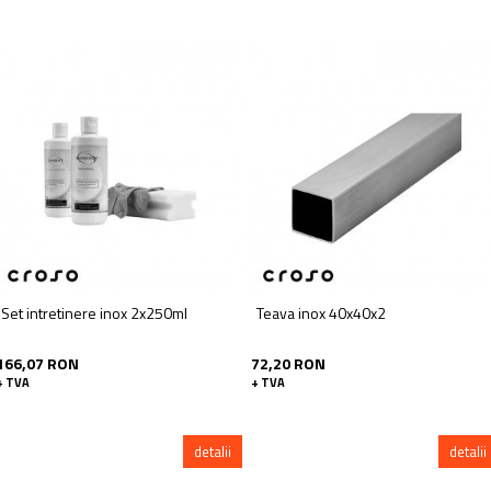
Set intretinere inox 2x250ml
Teava inox 40x40x2
166,07 RON
72,20 RON
+ TVA
+ TVA
detalii
detalii