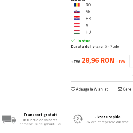
RO
SK
HR
AT
HU
In stoc
Durata de livrare:
5 - 7 zile
28,96 RON
+ TVA
+ TVA
Adauga la Wishlist
Cere i
Transport gratuit
Livrare rapida
In functie de valoarea
24 ore pt reperele din stoc
comenzii si de gabaritul ei