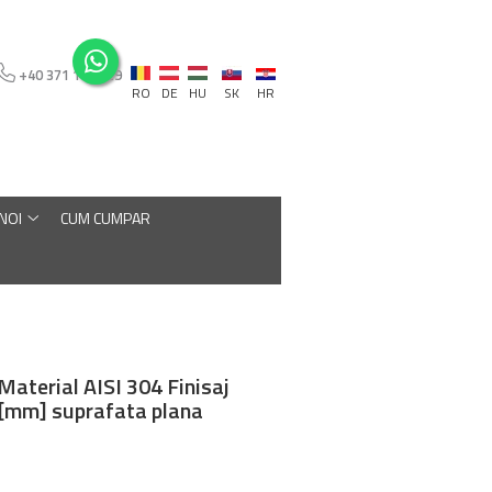
+40 371 110 129
RO
DE
HU
SK
HR
 NOI
CUM CUMPAR
aterial AISI 304 Finisaj
 [mm] suprafata plana