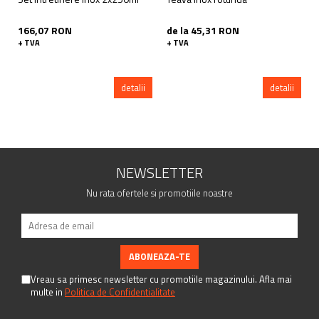
166,07 RON
de la 45,31 RON
+ TVA
+ TVA
detalii
detalii
NEWSLETTER
Nu rata ofertele si promotiile noastre
Vreau sa primesc newsletter cu promotiile magazinului. Afla mai
multe in
Politica de Confidentialitate