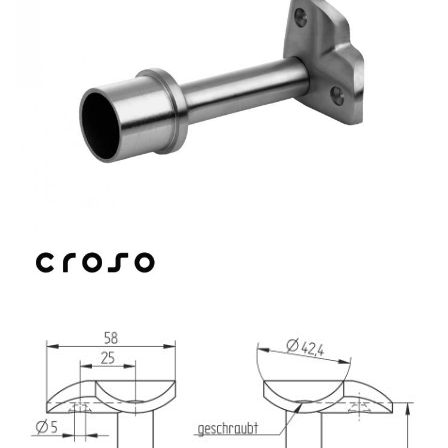
Balustrada inox / metalica
Ancore - Flanse - Placute
Fitting-uri balustrada inox
Bile - sfere
Cabluri si accesorii balustrada inox
Capace - dopuri capat teava
Capace mascare
Woodline
Porti
Montanti echipati balustrada inox
Sisteme tabla perforata
Stifturi - Placute suport pentru
balustrada inox
Suport mana curenta balustrada inox
Suporturi traverse/garzi
Suruburi - Adezivi - Chimicale
Tevi si bare