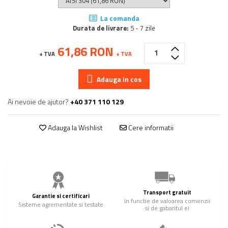
La comanda
Durata de livrare:
5 - 7 zile
61,86 RON
+ TVA
+ TVA
Adauga in cos
Ai nevoie de ajutor?
+40 371 110 129
Adauga la Wishlist
Cere informatii
Transport gratuit
Garantie si certificari
In functie de valoarea comenzii
Sisteme agrementate si testate
si de gabaritul ei