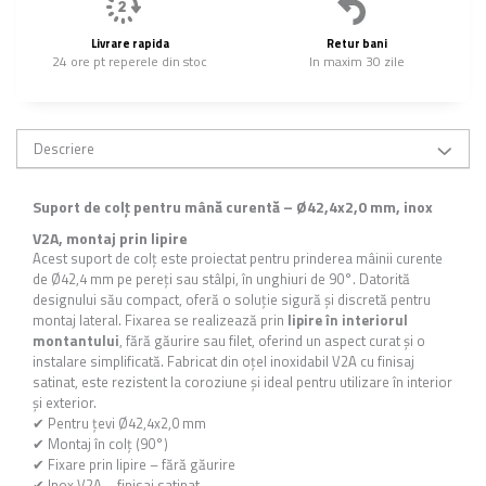
Livrare rapida
Retur bani
24 ore pt reperele din stoc
In maxim 30 zile
Descriere
Suport de colț pentru mână curentă – Ø42,4x2,0 mm, inox
V2A, montaj prin lipire
Acest suport de colț este proiectat pentru prinderea mâinii curente
de Ø42,4 mm pe pereți sau stâlpi, în unghiuri de 90°. Datorită
designului său compact, oferă o soluție sigură și discretă pentru
montaj lateral. Fixarea se realizează prin
lipire în interiorul
montantului
, fără găurire sau filet, oferind un aspect curat și o
instalare simplificată. Fabricat din oțel inoxidabil V2A cu finisaj
satinat, este rezistent la coroziune și ideal pentru utilizare în interior
și exterior.
✔ Pentru țevi Ø42,4x2,0 mm
✔ Montaj în colț (90°)
✔ Fixare prin lipire – fără găurire
✔ Inox V2A – finisaj satinat