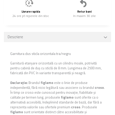
Livrare rapida
Retur bani
24 ore pt reperele din stoc
In maxim 30 zile
Descriere
Garnitura dus sticla orizontala tra/negru
Garnitură etanșare orizontală cu un cilindru moale, potrivită
pentru cabină de duș cu sticlă de 8 mm. Lungimea de 2500 mm,
fabricată din PVC în variante transparentă și neagră.
Declarație:
Brandul
figlamo
este o linie de produse
independentă, fără nicio legătură sau asociere cu brandul
croso
.
În timp ce croso este cunoscut pentru inovație, fiabilitate și
calitate pe termen lung, produsele
figlamo
sunt oferite ca o
alternativă accesibilă, îndeplinind standarde de bază, dar fără a
reprezenta valorile sau ofertele premium
croso
. Produsele
figlamo
sunt orientate distinct către accesibilitate și