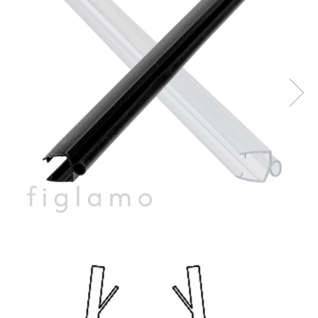
Balustrada inox / metalica
Ancore - Flanse - Placute
Fitting-uri balustrada inox
Bile - sfere
Cabluri si accesorii balustrada inox
Capace - dopuri capat teava
Capace mascare
Woodline
Porti
Montanti echipati balustrada inox
Sisteme tabla perforata
Stifturi - Placute suport pentru
balustrada inox
Suport mana curenta balustrada inox
Suporturi traverse/garzi
Suruburi - Adezivi - Chimicale
Tevi si bare