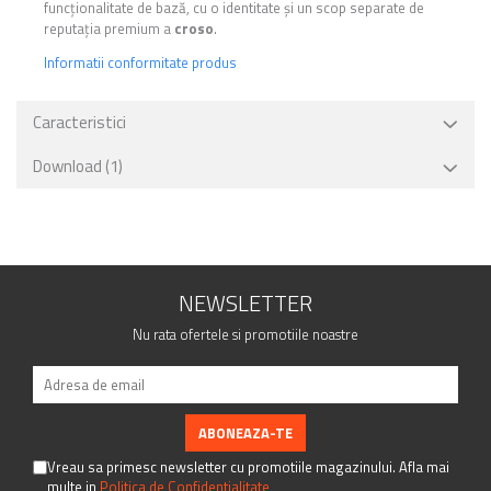
funcționalitate de bază, cu o identitate și un scop separate de
reputația premium a
croso
.
Informatii conformitate produs
Caracteristici
Download (1)
NEWSLETTER
Nu rata ofertele si promotiile noastre
Vreau sa primesc newsletter cu promotiile magazinului. Afla mai
multe in
Politica de Confidentialitate