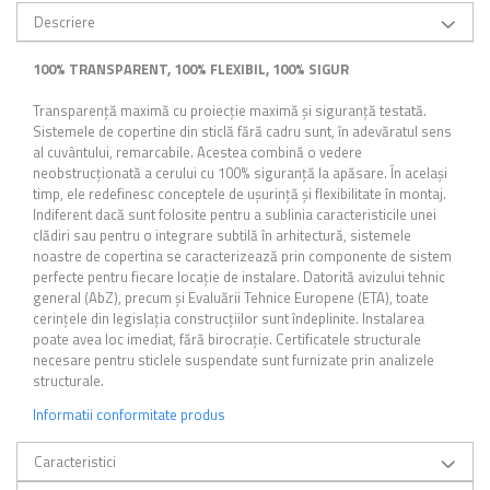
Descriere
100% TRANSPARENT, 100% FLEXIBIL, 100% SIGUR
Transparență maximă cu proiecție maximă și siguranță testată.
Sistemele de copertine din sticlă fără cadru sunt, în adevăratul sens
al cuvântului, remarcabile. Acestea combină o vedere
neobstrucționată a cerului cu 100% siguranță la apăsare. În același
timp, ele redefinesc conceptele de ușurință și flexibilitate în montaj.
Indiferent dacă sunt folosite pentru a sublinia caracteristicile unei
clădiri sau pentru o integrare subtilă în arhitectură, sistemele
noastre de copertina se caracterizează prin componente de sistem
perfecte pentru fiecare locație de instalare. Datorită avizului tehnic
general (AbZ), precum și Evaluării Tehnice Europene (ETA), toate
cerințele din legislația construcțiilor sunt îndeplinite. Instalarea
poate avea loc imediat, fără birocrație. Certificatele structurale
necesare pentru sticlele suspendate sunt furnizate prin analizele
structurale.
Informatii conformitate produs
Caracteristici