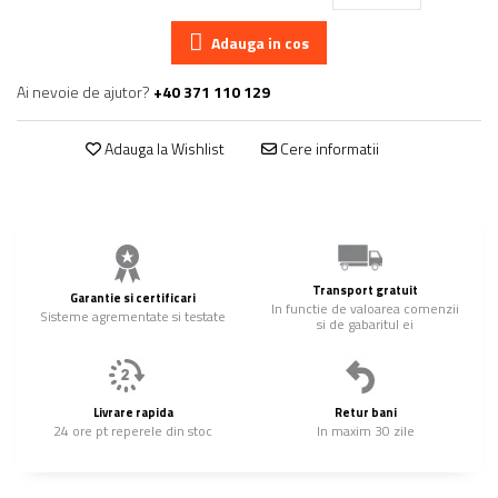
Adauga in cos
Ai nevoie de ajutor?
+40 371 110 129
Adauga la Wishlist
Cere informatii
Transport gratuit
Garantie si certificari
In functie de valoarea comenzii
Sisteme agrementate si testate
si de gabaritul ei
Livrare rapida
Retur bani
24 ore pt reperele din stoc
In maxim 30 zile