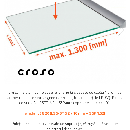
Balustrada inox / metalica
Ancore - Flanse - Placute
Fitting-uri balustrada inox
Bile - sfere
Cabluri si accesorii balustrada inox
Capace - dopuri capat teava
Capace mascare
Woodline
Porti
Montanti echipati balustrada inox
Sisteme tabla perforata
Stifturi - Placute suport pentru
Livrat în sistem complet de feronerie (2 x capace de capăt; 1 profil de
balustrada inox
acoperire de aceeași lungime cu profilul; toate inserțiile EPDM). Panoul
Suport mana curenta balustrada inox
de sticla NU ESTE INCLUS! Panta copertinei este de 10°.
Suporturi traverse/garzi
sticla: LSG 20 (LSG-STG 2 x 10 mm + SGP 1,52)
Suruburi - Adezivi - Chimicale
Tevi si bare
Puteți alege dintr-o varietate de suprafețe, vă rugăm să verificați
selectorul drop-down.