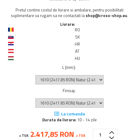
Pretul contine costul de livrare si ambalare, pentru posibilitati
suplimentare va rugam sa ne contactati la
shop@croso-shop.eu
.
Livrare:
RO
SK
HR
AT
HU
L [mm]
:
Finisaj
:
La comanda
Durata de livrare:
10 - 14 zile
2.417,85 RON
+ TVA
+ TVA