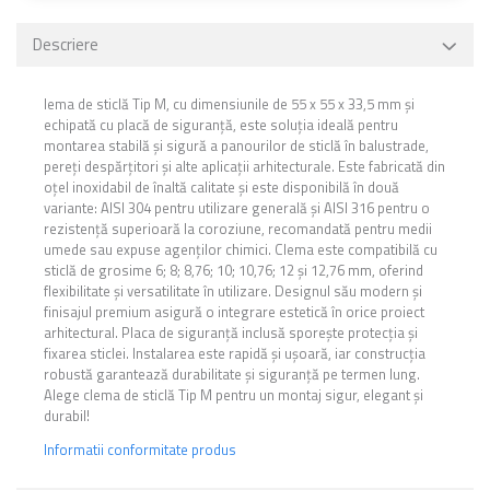
Descriere
lema de sticlă Tip M, cu dimensiunile de 55 x 55 x 33,5 mm și
echipată cu placă de siguranță, este soluția ideală pentru
montarea stabilă și sigură a panourilor de sticlă în balustrade,
pereți despărțitori și alte aplicații arhitecturale. Este fabricată din
oțel inoxidabil de înaltă calitate și este disponibilă în două
variante: AISI 304 pentru utilizare generală și AISI 316 pentru o
rezistență superioară la coroziune, recomandată pentru medii
umede sau expuse agenților chimici. Clema este compatibilă cu
sticlă de grosime 6; 8; 8,76; 10; 10,76; 12 și 12,76 mm, oferind
flexibilitate și versatilitate în utilizare. Designul său modern și
finisajul premium asigură o integrare estetică în orice proiect
arhitectural. Placa de siguranță inclusă sporește protecția și
fixarea sticlei. Instalarea este rapidă și ușoară, iar construcția
robustă garantează durabilitate și siguranță pe termen lung.
Alege clema de sticlă Tip M pentru un montaj sigur, elegant și
durabil!
Informatii conformitate produs