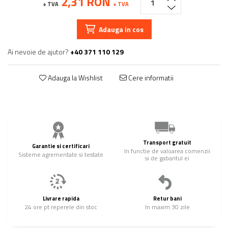
2,31 RON
+ TVA
+ TVA
Adauga in cos
Ai nevoie de ajutor?
+40 371 110 129
Adauga la Wishlist
Cere informatii
Transport gratuit
Garantie si certificari
In functie de valoarea comenzii
Sisteme agrementate si testate
si de gabaritul ei
Livrare rapida
Retur bani
24 ore pt reperele din stoc
In maxim 30 zile