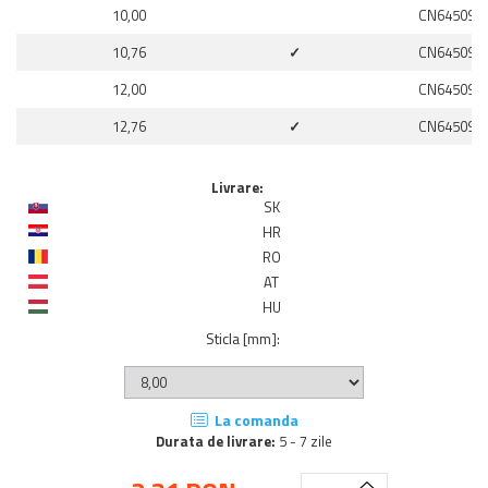
10,00
CN645091
10,76
✓
CN645091
12,00
CN645091
12,76
✓
CN645091
Livrare:
SK
HR
RO
AT
HU
Sticla [mm]
:
La comanda
Durata de livrare:
5 - 7 zile