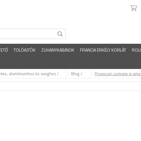
TETŐ
TOLÓAJTÓK
ZUHANYKABINOK
FRANCIA ERKÉLY KORLÁT
ROL
ntes, alumíniumhoz és üveghez /
Blog /
Provocari comune in amen