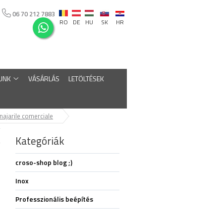
06 70 212 7883
RO
DE
HU
SK
HR
UNK
VÁSÁRLÁS
LETÖLTÉSEK
ajarile comerciale
Kategóriák
croso-shop blog ;)
Inox
Professzionális beépítés