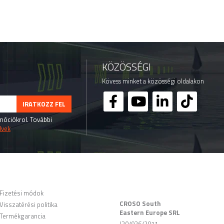
KÖZÖSSÉGI
Kövess minket a közösségi oldalakon
omóciókrol. További
lvek
ÜGYFELEK
KERESKEDELMI
ADATOK
Fizetési módok
CROSO South
Visszatérési politika
Eastern Europe SRL
Termékgarancia