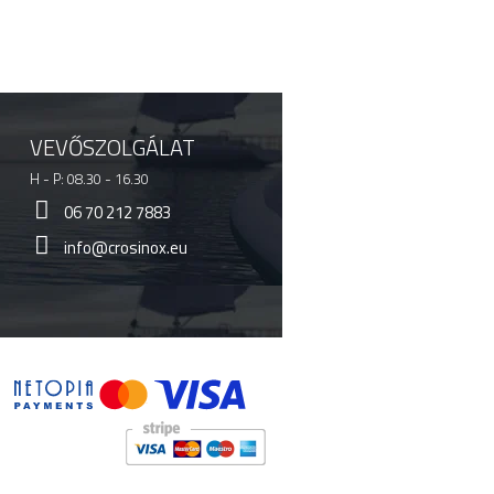
VEVŐSZOLGÁLAT
H - P: 08.30 - 16.30
06 70 212 7883
info@crosinox.eu