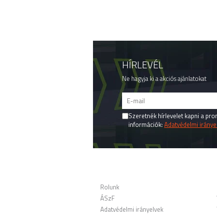
Talpak
Idomok
Golyók - gömbök
Sodrony és kiegészítők
Végdugók
HÍRLEVÉL
Rozetták - takarók
Woodline
Ne hagyja ki a akciós ajánlatokat
Kaputehnika
Csavarok - Dübelek - Ragasztók -
Vegyszerek
Szeretnék hírlevelet kapni a pr
Csövek - Zártszelvények -
információk:
Adatvédelmi iránye
Tömöranyagok
Felszerelt korlátoszlopok
Kapaszkodótartók
BOLTOM
Menetes szárak - Kapaszkodótartók
Perforált lemez kiegészítők
Rolunk
Pálca tartó
ÁSzF
Adatvédelmi irányelvek