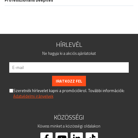
Talpak
Idomok
Golyók - gömbök
Sodrony és kiegészítők
Végdugók
Rozetták - takarók
HÍRLEVÉL
Woodline
Ne hagyja ki a akciós ajánlatokat
Kaputehnika
Csavarok - Dübelek - Ragasztók -
Vegyszerek
Csövek - Zártszelvények -
Tömöranyagok
Szeretnék hírlevelet kapni a promóciókrol. További információk:
Felszerelt korlátoszlopok
Adatvédelmi irányelvek
Kapaszkodótartók
Menetes szárak - Kapaszkodótartók
KÖZÖSSÉGI
Perforált lemez kiegészítők
Pálca tartó
Kövess minket a közösségi oldalakon