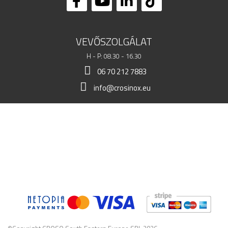
VEVŐSZOLGÁLAT
H - P: 08.30 - 16.30
06 70 212 7883
info@crosinox.eu
BOLTOM
ÜGYFELEK
KERESKEDELMI ADATOK