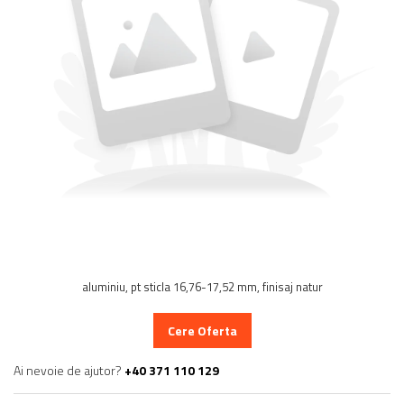
Balustrada inox / metalica
Ancore - Flanse - Placute
Fitting-uri balustrada inox
Bile - sfere
Cabluri si accesorii balustrada inox
Capace - dopuri capat teava
Capace mascare
Woodline
Porti
Montanti echipati balustrada inox
Sisteme tabla perforata
Stifturi - Placute suport pentru
aluminiu, pt sticla 16,76-17,52 mm, finisaj natur
balustrada inox
Suport mana curenta balustrada inox
Cere Oferta
Suporturi traverse/garzi
Suruburi - Adezivi - Chimicale
Ai nevoie de ajutor?
+40 371 110 129
Tevi si bare