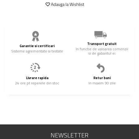
Adauga la Wishlist
Transport gratuit
Garantie si certificari
In functie de valoarea comenzii
Sisteme agrementate si testate
si de gabaritul ei
Livrare rapida
Retur bani
24 ore pt reperele din stoc
In maxim 30 zile
NEWSLETTER