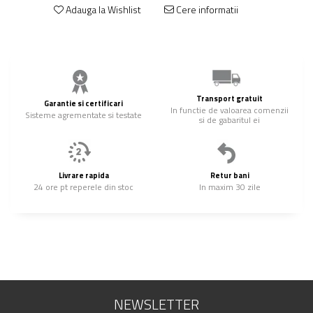
Adauga la Wishlist
Cere informatii
Transport gratuit
Garantie si certificari
In functie de valoarea comenzii
Sisteme agrementate si testate
si de gabaritul ei
Livrare rapida
Retur bani
24 ore pt reperele din stoc
In maxim 30 zile
NEWSLETTER