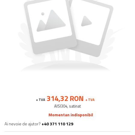
Balustrada inox / metalica
Ancore - Flanse - Placute
Fitting-uri balustrada inox
Bile - sfere
Cabluri si accesorii balustrada inox
Capace - dopuri capat teava
Capace mascare
Woodline
Porti
Montanti echipati balustrada inox
Sisteme tabla perforata
Stifturi - Placute suport pentru
314,32 RON
balustrada inox
+ TVA
+ TVA
Suport mana curenta balustrada inox
AISI304, satinat
Suporturi traverse/garzi
Momentan indisponibil
Suruburi - Adezivi - Chimicale
Ai nevoie de ajutor?
+40 371 110 129
Tevi si bare