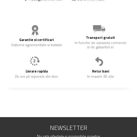
Transport gratuit
Garantie si certificari
In functie de valoarea comenzii
Sisteme agrementate si testate
si de gabaritul ei
Livrare rapida
Retur bani
24 ore pt reperele din stoc
In maxim 30 zile
NEWSLETTER
Nu rata ofertele si promotiile noastre