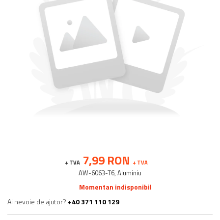
Balustrada inox / metalica
Ancore - Flanse - Placute
Fitting-uri balustrada inox
Bile - sfere
Cabluri si accesorii balustrada inox
Capace - dopuri capat teava
Capace mascare
Woodline
Porti
Montanti echipati balustrada inox
Sisteme tabla perforata
Stifturi - Placute suport pentru
7,99 RON
balustrada inox
+ TVA
+ TVA
Suport mana curenta balustrada inox
AW-6063-T6, Aluminiu
Suporturi traverse/garzi
Momentan indisponibil
Suruburi - Adezivi - Chimicale
Ai nevoie de ajutor?
+40 371 110 129
Tevi si bare