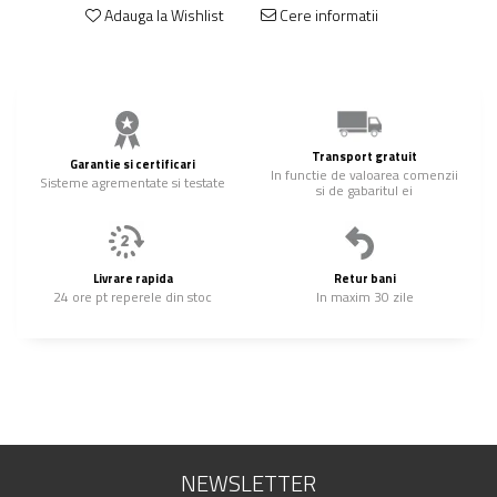
Adauga la Wishlist
Cere informatii
Transport gratuit
Garantie si certificari
In functie de valoarea comenzii
Sisteme agrementate si testate
si de gabaritul ei
Livrare rapida
Retur bani
24 ore pt reperele din stoc
In maxim 30 zile
NEWSLETTER