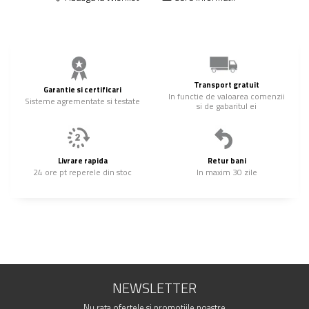
Transport gratuit
Garantie si certificari
In functie de valoarea comenzii
Sisteme agrementate si testate
si de gabaritul ei
Livrare rapida
Retur bani
24 ore pt reperele din stoc
In maxim 30 zile
NEWSLETTER
Nu rata ofertele si promotiile noastre