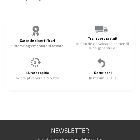
Transport gratuit
Garantie si certificari
In functie de valoarea comenzii
Sisteme agrementate si testate
si de gabaritul ei
Livrare rapida
Retur bani
24 ore pt reperele din stoc
In maxim 30 zile
NEWSLETTER
Nu rata ofertele si promotiile noastre