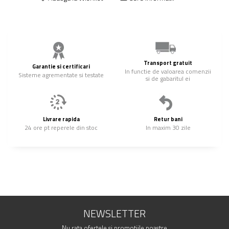
Transport gratuit
Garantie si certificari
In functie de valoarea comenzii
Sisteme agrementate si testate
si de gabaritul ei
Livrare rapida
Retur bani
24 ore pt reperele din stoc
In maxim 30 zile
NEWSLETTER
Nu rata ofertele si promotiile noastre