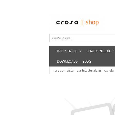
Balustrade
Despre noi
Balustrade din sticla securizata
Easysteel
Edelstar
Balustrada inox / metalica
croso
BALUSTRADE
COPERTINE STICLA
DOWNLOADS
BLOG
croso - sisteme arhitecturale in inox, alum