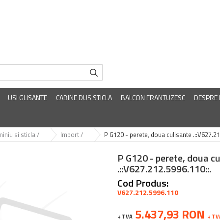
USI GLISANTE
CABINE DUS STICLA
BALCON FRANTUZESC
DESPRE
iniu si sticla /
Import /
P G120 - perete, doua culisante .::V627.21
P G120 - perete, doua cu
.::V627.212.5996.110::.
Cod Produs:
V627.212.5996.110
5.437,93 RON
+ TVA
+ TV