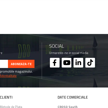
SOCIAL
re
Urmareste-ne in social media
promotiile magazinului.
identialitate
CLIENTI
DATE COMERCIALE
Metode de Plata
CROSO South