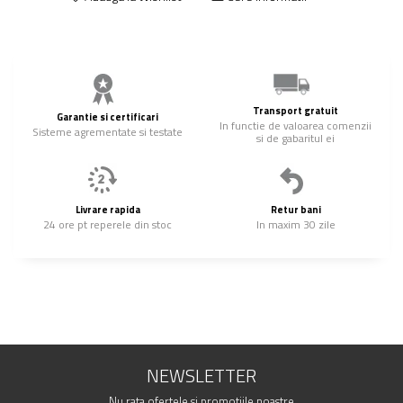
Transport gratuit
Garantie si certificari
In functie de valoarea comenzii
Sisteme agrementate si testate
si de gabaritul ei
Livrare rapida
Retur bani
24 ore pt reperele din stoc
In maxim 30 zile
NEWSLETTER
Nu rata ofertele si promotiile noastre