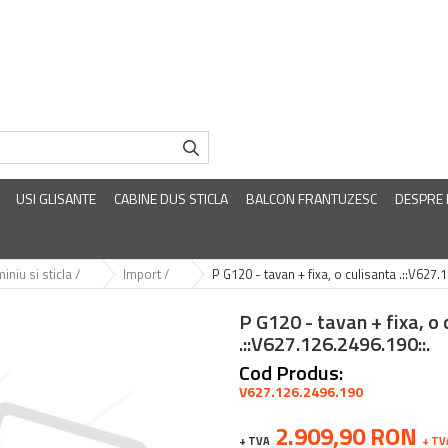
USI GLISANTE
CABINE DUS STICLA
BALCON FRANTUZESC
DESPRE
iniu si sticla /
Import /
P G120 - tavan + fixa, o culisanta .::V627.
P G120 - tavan + fixa, o 
.::V627.126.2496.190::.
Cod Produs:
V627.126.2496.190
2.909,90 RON
+ TVA
+ TV