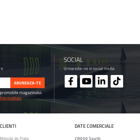
SOCIAL
re
Urmareste-ne in social media
promotiile magazinului.
identialitate
CLIENTI
DATE COMERCIALE
Metode de Plata
CROSO South