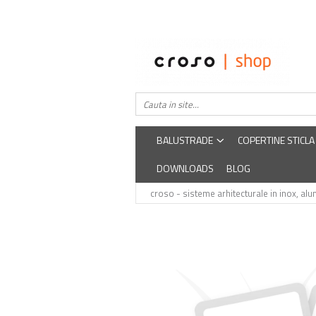
Balustrade
Despre noi
Balustrade din sticla securizata
Easysteel
Edelstar
Balustrada inox / metalica
croso
BALUSTRADE
COPERTINE STICLA
DOWNLOADS
BLOG
croso - sisteme arhitecturale in inox, alum