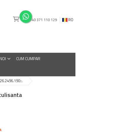
+40 371 110 129
RO
 NOI
CUM CUMPAR
126.2496.190::.
culisanta
A