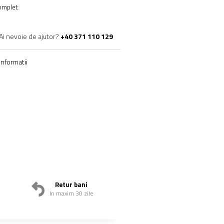
omplet
Ai nevoie de ajutor?
+40 371 110 129
nformatii
Retur bani
In maxim 30 zile