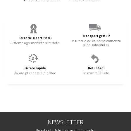
Transport gratuit
Garantie si certificari
In functie de valoarea comenzii
Sisteme agrementate si testate
si de gabaritul ei
Livrare rapida
Retur bani
24 ore pt reperele din stoc
In maxim 30 zile
NEWSLETTER
Nu rata ofertele si promotiile noastre