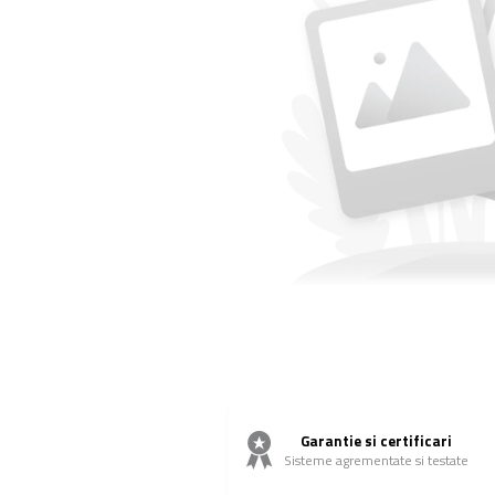
Balustrada inox / metalica
Ancore - Flanse - Placute
Fitting-uri balustrada inox
Bile - sfere
Cabluri si accesorii balustrada inox
Capace - dopuri capat teava
Capace mascare
Woodline
Porti
Montanti echipati balustrada inox
Sisteme tabla perforata
Stifturi - Placute suport pentru
balustrada inox
Suport mana curenta balustrada inox
Suporturi traverse/garzi
Suruburi - Adezivi - Chimicale
Garantie si certificari
Sisteme agrementate si testate
Tevi si bare