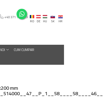
+40 371 110 129
RO
DE
HU
SK
HR
 NOI
CUM CUMPAR
0x200 mm
_514000__47__P_1__58____58____46__