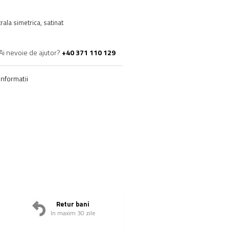
ala simetrica, satinat
Ai nevoie de ajutor?
+40 371 110 129
nformatii
Retur bani
In maxim 30 zile