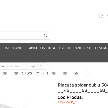
USI GLISANTE
CABINE DUS STICLA
BALCON FRANTUZESC
DESPRE
iniu si sticla /
Import /
46____58____58__514000__47__P_1__58____58____46__
Placuta spider dublu 5
__46____58____58_
Cod Produs:
514000/P_1