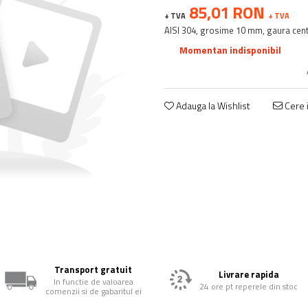
85,01 RON
+ TVA
+ TVA
AISI 304, grosime 10 mm, gaura centr
Momentan indisponibil
Adauga la Wishlist
Cere i
Transport gratuit
Livrare rapida
In functie de valoarea
24 ore pt reperele din stoc
comenzii si de gabaritul ei