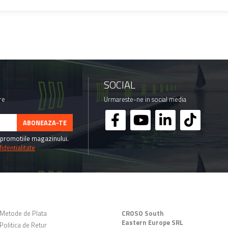
SOCIAL
re
Urmareste-ne in social media
promotiile magazinului.
identialitate
CLIENTI
DATE COMERCIALE
Metode de Plata
CROSO South
Eastern Europe SRL
Politica de Retur