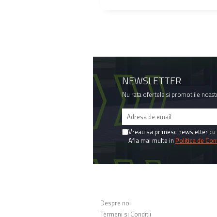
NEWSLETTER
Nu rata ofertele si promotiile noast
Vreau sa primesc newsletter cu 
Afla mai multe in
Politica de Conf
MAGAZINUL MEU
Despre noi
Termeni si Conditii