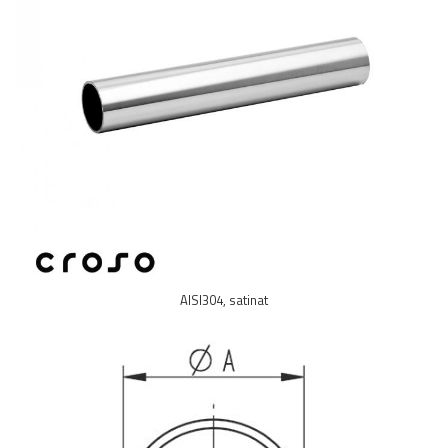
Balustrada inox / metalica
Ancore - Flanse - Placute
Fitting-uri balustrada inox
Bile - sfere
Cabluri si accesorii balustrada inox
Capace - dopuri capat teava
Capace mascare
Woodline
Porti
Montanti echipati balustrada inox
Sisteme tabla perforata
AISI304, satinat
Stifturi - Placute suport pentru
balustrada inox
Suport mana curenta balustrada inox
Suporturi traverse/garzi
Suruburi - Adezivi - Chimicale
Tevi si bare