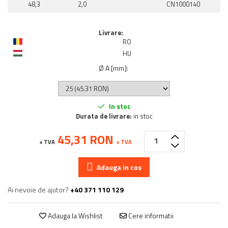
48,3
2,0
CN1000140
Livrare:
RO
HU
Ø A [mm]
:
In stoc
Durata de livrare:
in stoc
45,31 RON
+ TVA
+ TVA
Adauga in cos
Ai nevoie de ajutor?
+40 371 110 129
Adauga la Wishlist
Cere informatii