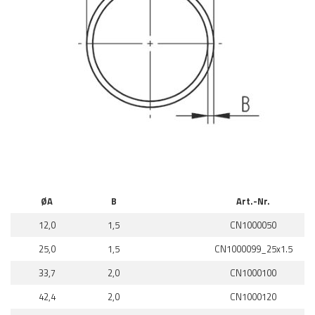
ØA
B
Art.-Nr.
12,0
1,5
CN1000050
25,0
1,5
CN1000099_25x1.5
33,7
2,0
CN1000100
42,4
2,0
CN1000120