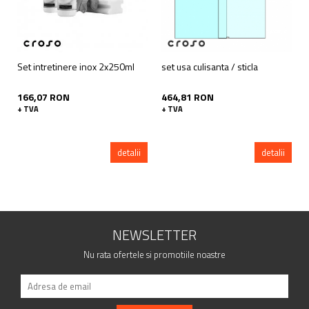
Set intretinere inox 2x250ml
set usa culisanta / sticla
166,07 RON
464,81 RON
+ TVA
+ TVA
detalii
detalii
NEWSLETTER
Nu rata ofertele si promotiile noastre