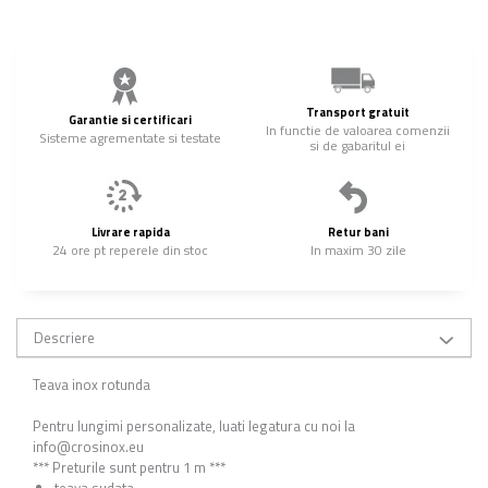
Transport gratuit
Garantie si certificari
In functie de valoarea comenzii
Sisteme agrementate si testate
si de gabaritul ei
Livrare rapida
Retur bani
24 ore pt reperele din stoc
In maxim 30 zile
Descriere
Teava inox rotunda
Pentru lungimi personalizate, luati legatura cu noi la
info@crosinox.eu
*** Preturile sunt pentru 1 m ***
teava sudata